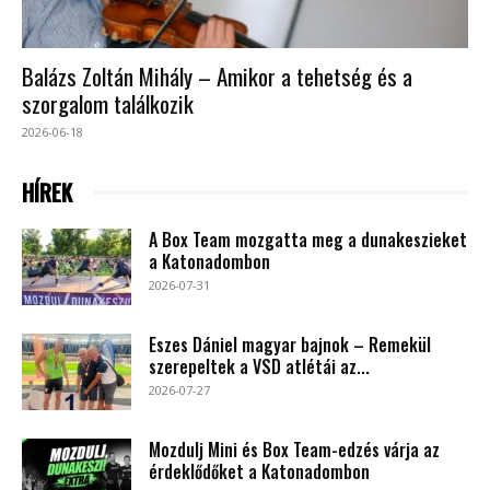
Balázs Zoltán Mihály – Amikor a tehetség és a
szorgalom találkozik
2026-06-18
HÍREK
A Box Team mozgatta meg a dunakeszieket
a Katonadombon
2026-07-31
Eszes Dániel magyar bajnok – Remekül
szerepeltek a VSD atlétái az...
2026-07-27
Mozdulj Mini és Box Team-edzés várja az
érdeklődőket a Katonadombon