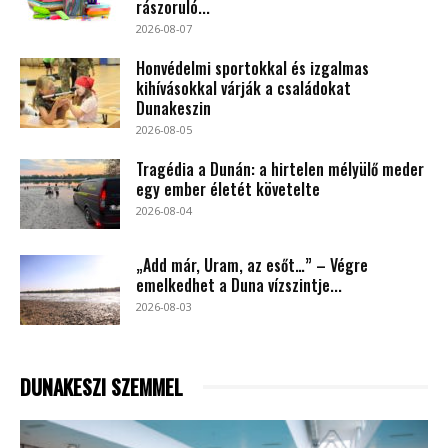
rászoruló...
2026-08-07
Honvédelmi sportokkal és izgalmas
kihívásokkal várják a családokat
Dunakeszin
2026-08-05
Tragédia a Dunán: a hirtelen mélyülő meder
egy ember életét követelte
2026-08-04
„Add már, Uram, az esőt…” – Végre
emelkedhet a Duna vízszintje...
2026-08-03
DUNAKESZI SZEMMEL