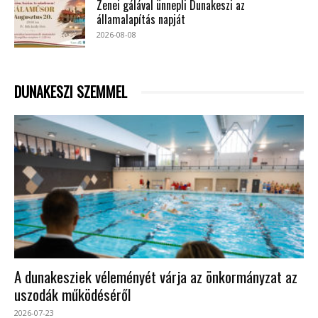
Zenei gálával ünnepli Dunakeszi az
államalapítás napját
2026-08-08
DUNAKESZI SZEMMEL
A dunakesziek véleményét várja az önkormányzat az
uszodák működéséről
2026-07-23