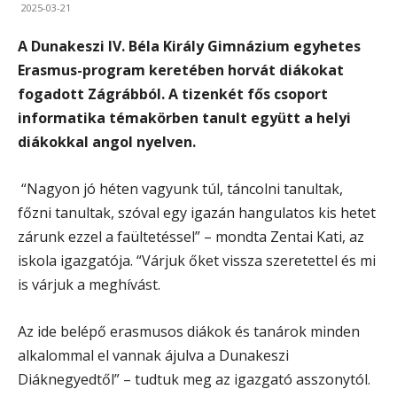
2025-03-21
A Dunakeszi IV. Béla Király Gimnázium egyhetes
Erasmus-program keretében horvát diákokat
fogadott Zágrábból. A tizenkét fős csoport
informatika témakörben tanult együtt a helyi
diákokkal angol nyelven.
“Nagyon jó héten vagyunk túl, táncolni tanultak,
főzni tanultak, szóval egy igazán hangulatos kis hetet
zárunk ezzel a faültetéssel” – mondta Zentai Kati, az
iskola igazgatója. “Várjuk őket vissza szeretettel és mi
is várjuk a meghívást.
Az ide belépő erasmusos diákok és tanárok minden
alkalommal el vannak ájulva a Dunakeszi
Diáknegyedtől” – tudtuk meg az igazgató asszonytól.