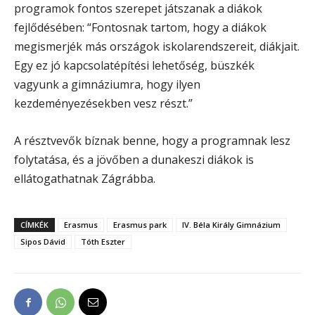
programok fontos szerepet játszanak a diákok
fejlődésében: “Fontosnak tartom, hogy a diákok
megismerjék más országok iskolarendszereit, diákjait.
Egy ez jó kapcsolatépítési lehetőség, büszkék
vagyunk a gimnáziumra, hogy ilyen
kezdeményezésekben vesz részt.”
A résztvevők bíznak benne, hogy a programnak lesz
folytatása, és a jövőben a dunakeszi diákok is
ellátogathatnak Zágrábba.
CÍMKÉK
Erasmus
Erasmus park
IV. Béla Király Gimnázium
Sipos Dávid
Tóth Eszter