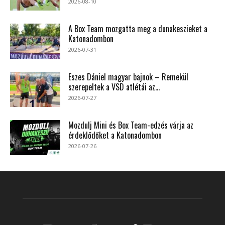
2026-08-10
A Box Team mozgatta meg a dunakeszieket a
Katonadombon
2026-07-31
Eszes Dániel magyar bajnok – Remekül
szerepeltek a VSD atlétái az...
2026-07-27
Mozdulj Mini és Box Team-edzés várja az
érdeklődőket a Katonadombon
2026-07-26