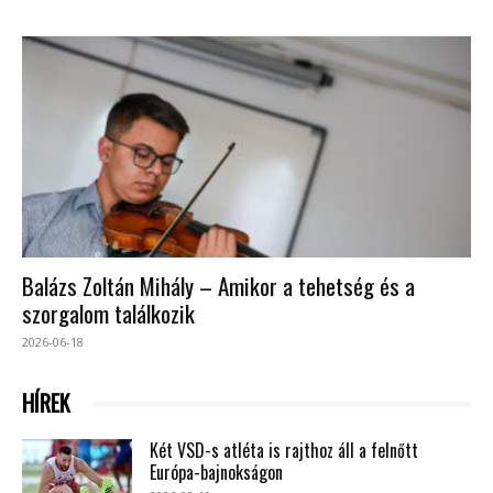
Balázs Zoltán Mihály – Amikor a tehetség és a
szorgalom találkozik
2026-06-18
HÍREK
Két VSD-s atléta is rajthoz áll a felnőtt
Európa-bajnokságon