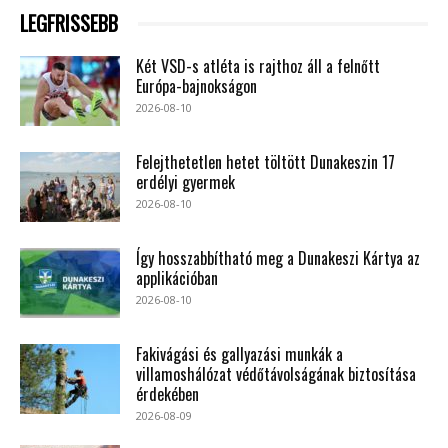
LEGFRISSEBB
Két VSD-s atléta is rajthoz áll a felnőtt
Európa-bajnokságon
2026-08-10
Felejthetetlen hetet töltött Dunakeszin 17
erdélyi gyermek
2026-08-10
Így hosszabbítható meg a Dunakeszi Kártya az
applikációban
2026-08-10
Fakivágási és gallyazási munkák a
villamoshálózat védőtávolságának biztosítása
érdekében
2026-08-09