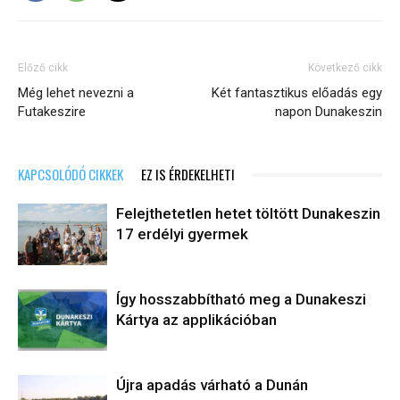
Előző cikk
Következő cikk
Még lehet nevezni a
Két fantasztikus előadás egy
Futakeszire
napon Dunakeszin
KAPCSOLÓDÓ CIKKEK
EZ IS ÉRDEKELHETI
Felejthetetlen hetet töltött Dunakeszin
17 erdélyi gyermek
Így hosszabbítható meg a Dunakeszi
Kártya az applikációban
Újra apadás várható a Dunán