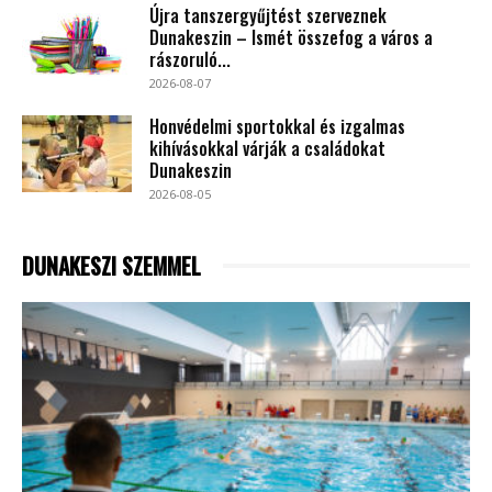
Újra tanszergyűjtést szerveznek
Dunakeszin – Ismét összefog a város a
rászoruló...
2026-08-07
Honvédelmi sportokkal és izgalmas
kihívásokkal várják a családokat
Dunakeszin
2026-08-05
DUNAKESZI SZEMMEL