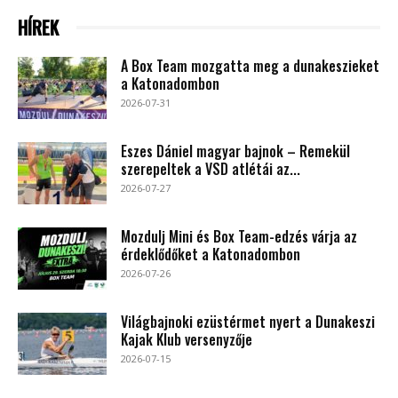
HÍREK
A Box Team mozgatta meg a dunakeszieket
a Katonadombon
2026-07-31
Eszes Dániel magyar bajnok – Remekül
szerepeltek a VSD atlétái az...
2026-07-27
Mozdulj Mini és Box Team-edzés várja az
érdeklődőket a Katonadombon
2026-07-26
Világbajnoki ezüstérmet nyert a Dunakeszi
Kajak Klub versenyzője
2026-07-15