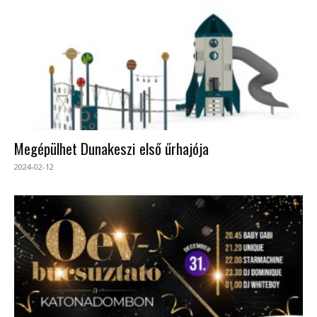
Megépülhet Dunakeszi első űrhajója
2024-02-12