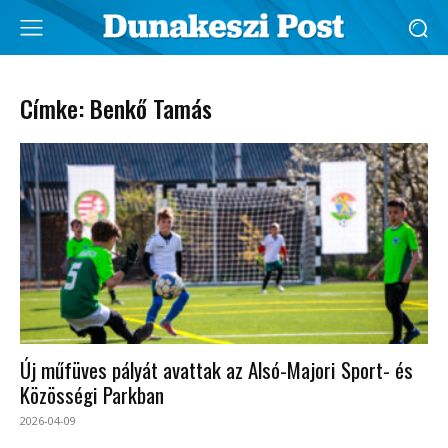
Címke: Benkő Tamás
Új műfüves pályát avattak az Alsó-Majori Sport- és
Közösségi Parkban
2026-04-09