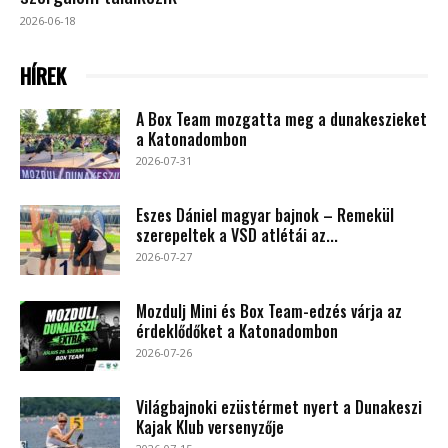
2026-06-18
HÍREK
A Box Team mozgatta meg a dunakeszieket
a Katonadombon
2026-07-31
Eszes Dániel magyar bajnok – Remekül
szerepeltek a VSD atlétái az...
2026-07-27
Mozdulj Mini és Box Team-edzés várja az
érdeklődőket a Katonadombon
2026-07-26
Világbajnoki ezüstérmet nyert a Dunakeszi
Kajak Klub versenyzője