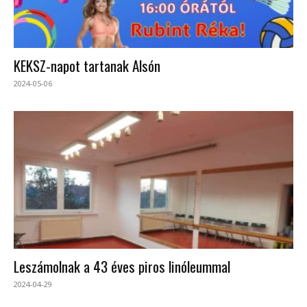
KEKSZ-napot tartanak Alsón
2024-05-06
Leszámolnak a 43 éves piros linóleummal
2024-04-29