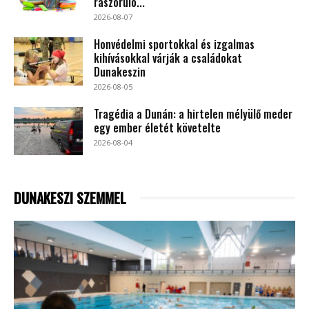
rászoruló...
2026-08-07
Honvédelmi sportokkal és izgalmas
kihívásokkal várják a családokat
Dunakeszin
2026-08-05
Tragédia a Dunán: a hirtelen mélyülő meder
egy ember életét követelte
2026-08-04
DUNAKESZI SZEMMEL