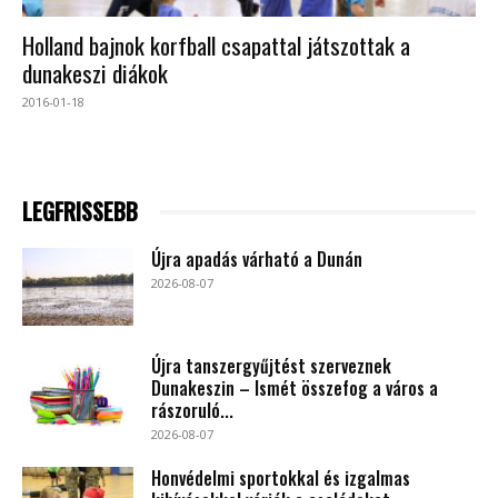
Holland bajnok korfball csapattal játszottak a
dunakeszi diákok
2016-01-18
LEGFRISSEBB
Újra apadás várható a Dunán
2026-08-07
Újra tanszergyűjtést szerveznek
Dunakeszin – Ismét összefog a város a
rászoruló...
2026-08-07
Honvédelmi sportokkal és izgalmas