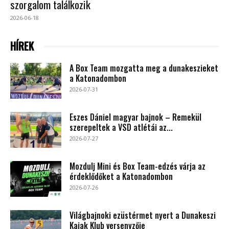
szorgalom találkozik
2026-06-18
HÍREK
A Box Team mozgatta meg a dunakeszieket
a Katonadombon
2026-07-31
Eszes Dániel magyar bajnok – Remekül
szerepeltek a VSD atlétái az...
2026-07-27
Mozdulj Mini és Box Team-edzés várja az
érdeklődőket a Katonadombon
2026-07-26
Világbajnoki ezüstérmet nyert a Dunakeszi
Kajak Klub versenyzője