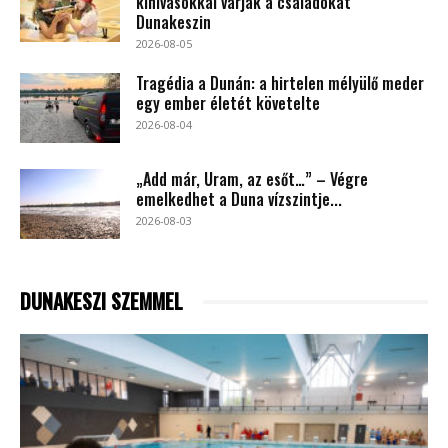
kihívásokkal várják a családokat
Dunakeszin
2026-08-05
Tragédia a Dunán: a hirtelen mélyülő meder
egy ember életét követelte
2026-08-04
„Add már, Uram, az esőt…” – Végre
emelkedhet a Duna vízszintje...
2026-08-03
DUNAKESZI SZEMMEL