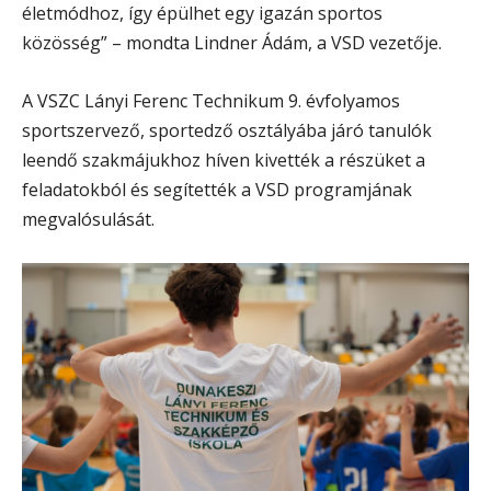
életmódhoz, így épülhet egy igazán sportos
közösség” – mondta Lindner Ádám, a VSD vezetője.
A VSZC Lányi Ferenc Technikum 9. évfolyamos
sportszervező, sportedző osztályába járó tanulók
leendő szakmájukhoz híven kivették a részüket a
feladatokból és segítették a VSD programjának
megvalósulását.