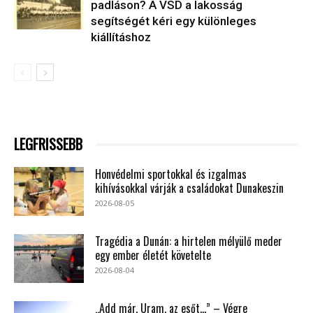
padláson? A VSD a lakosság
segítségét kéri egy különleges
kiállításhoz
LEGFRISSEBB
Honvédelmi sportokkal és izgalmas
kihívásokkal várják a családokat Dunakeszin
2026-08-05
Tragédia a Dunán: a hirtelen mélyülő meder
egy ember életét követelte
2026-08-04
„Add már, Uram, az esőt…” – Végre