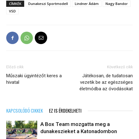
CÍMKÉK
Dunakeszi Sportmodell
Lindner Ádám
Nagy Bandor
VSD
Előző cikk
Következő cikk
Műszaki ügyintézőt keres a
Játékosan, de tudatosan
hivatal
vezetik be az egészséges
életmódba az óvodásokat
KAPCSOLÓDÓ CIKKEK
EZ IS ÉRDEKELHETI
A Box Team mozgatta meg a
dunakeszieket a Katonadombon