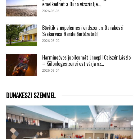
emelkedhet a Duna vízszintje...
2026-08-03
Bővítik a napelemes rendszert a Dunakeszi
Szakorvosi Rendelőintézetnél
2026-08-02
Harmincéves jubileumát ünnepli Csiszér László
– Különleges zenei est várja az...
2026-08-01
DUNAKESZI SZEMMEL