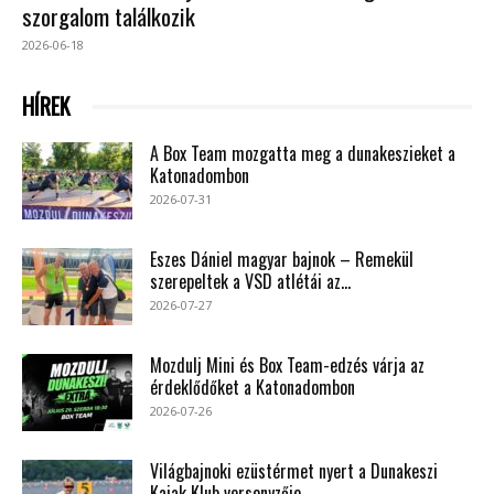
szorgalom találkozik
2026-06-18
HÍREK
A Box Team mozgatta meg a dunakeszieket a
Katonadombon
2026-07-31
Eszes Dániel magyar bajnok – Remekül
szerepeltek a VSD atlétái az...
2026-07-27
Mozdulj Mini és Box Team-edzés várja az
érdeklődőket a Katonadombon
2026-07-26
Világbajnoki ezüstérmet nyert a Dunakeszi
Kajak Klub versenyzője