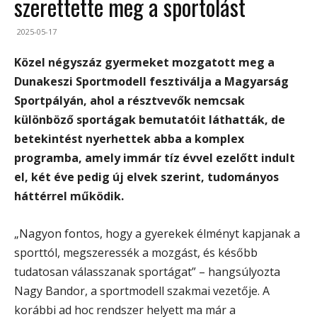
szerettette meg a sportolást
2025-05-17
Közel négyszáz gyermeket mozgatott meg a
Dunakeszi Sportmodell fesztiválja a Magyarság
Sportpályán, ahol a résztvevők nemcsak
különböző sportágak bemutatóit láthatták, de
betekintést nyerhettek abba a komplex
programba, amely immár tíz évvel ezelőtt indult
el, két éve pedig új elvek szerint, tudományos
háttérrel működik.
„Nagyon fontos, hogy a gyerekek élményt kapjanak a
sporttól, megszeressék a mozgást, és később
tudatosan válasszanak sportágat” – hangsúlyozta
Nagy Bandor, a sportmodell szakmai vezetője. A
korábbi ad hoc rendszer helyett ma már a