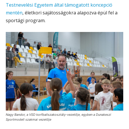
Testnevelési Egyetem által támogatott koncepció
mentén
, életkori sajátosságokra alapozva épül fel a
sportági program.
Nagy Bandor, a VSD korfballszakosztály-vezetője, egyben a Dunakeszi
Sportmodell szakmai vezetője