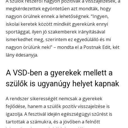
A szülők részéről nagyon pozitívak a visszajelzések, a
megkérdezettek egyöntetűen azt mondták, hogy
nagyon örülnek ennek a lehetőségnek. “Ingyen,
iskolai keretek között mindkét gyerekünk ennyi
sportággal, ilyen jó szakemberek irányításával
ismerkedhet meg, szerintem ez egyedülálló és mi
nagyon örülünk neki” – mondta el a Postnak Edit, két
lány édesanyja.
A VSD-ben a gyerekek mellett a
szülők is ugyanúgy helyet kapnak
A rendszer sikerességét nemcsak a gyerekek
fejlődése, hanem a szülők pozitív visszajelzése is
igazolja. A fesztivál idején egészségügyi szűrést is
tartottak a számukra, és a jövőben a felnőtt