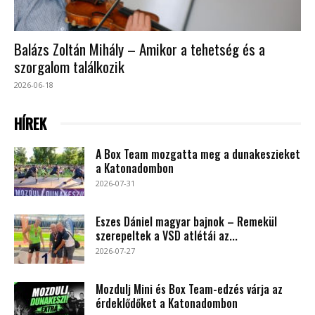
Balázs Zoltán Mihály – Amikor a tehetség és a
szorgalom találkozik
2026-06-18
HÍREK
A Box Team mozgatta meg a dunakeszieket
a Katonadombon
2026-07-31
Eszes Dániel magyar bajnok – Remekül
szerepeltek a VSD atlétái az...
2026-07-27
Mozdulj Mini és Box Team-edzés várja az
érdeklődőket a Katonadombon