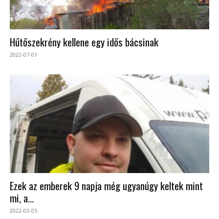
Hűtőszekrény kellene egy idős bácsinak
2022-07-01
Ezek az emberek 9 napja még ugyanúgy keltek mint
mi, a...
2022-03-05