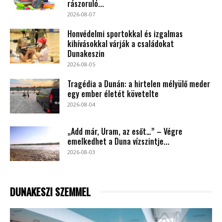
rászoruló...
2026-08-07
Honvédelmi sportokkal és izgalmas
kihívásokkal várják a családokat
Dunakeszin
2026-08-05
Tragédia a Dunán: a hirtelen mélyülő meder
egy ember életét követelte
2026-08-04
„Add már, Uram, az esőt…” – Végre
emelkedhet a Duna vízszintje...
2026-08-03
DUNAKESZI SZEMMEL