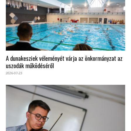
A dunakesziek véleményét várja az önkormányzat az
uszodák működéséről
2026-07-23