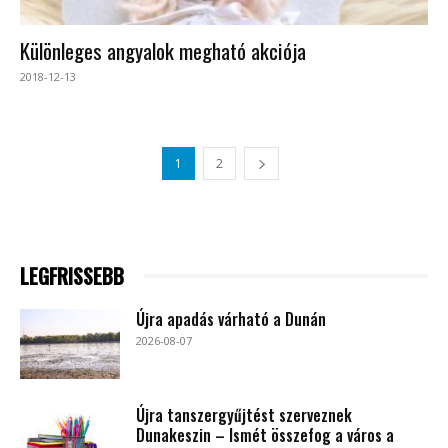
Különleges angyalok megható akciója
2018-12-13
1
2
LEGFRISSEBB
Újra apadás várható a Dunán
2026-08-07
Újra tanszergyűjtést szerveznek
Dunakeszin – Ismét összefog a város a