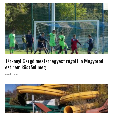
Tárkányi Gergő mesternégyest rúgott, a Mogyoród
ezt nem köszöni meg
2021-10-24