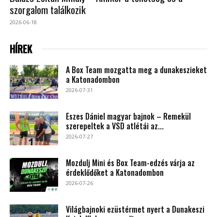
szorgalom találkozik
2026-06-18
HÍREK
A Box Team mozgatta meg a dunakeszieket
a Katonadombon
2026-07-31
Eszes Dániel magyar bajnok – Remekül
szerepeltek a VSD atlétái az...
2026-07-27
Mozdulj Mini és Box Team-edzés várja az
érdeklődőket a Katonadombon
2026-07-26
Világbajnoki ezüstérmet nyert a Dunakeszi