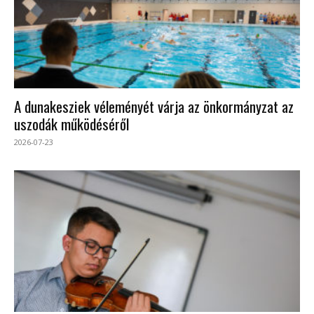
A dunakesziek véleményét várja az önkormányzat az
uszodák működéséről
2026-07-23