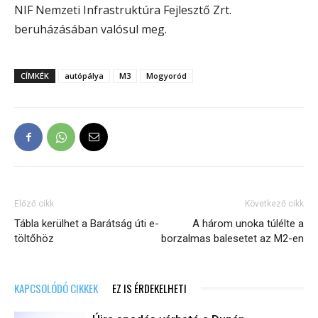
NIF Nemzeti Infrastruktúra Fejlesztő Zrt.
beruházásában valósul meg.
CÍMKÉK
autópálya
M3
Mogyoród
Előző cikk
Következő cikk
Tábla kerülhet a Barátság úti e-
A három unoka túlélte a
töltőhöz
borzalmas balesetet az M2-en
KAPCSOLÓDÓ CIKKEK
EZ IS ÉRDEKELHETI