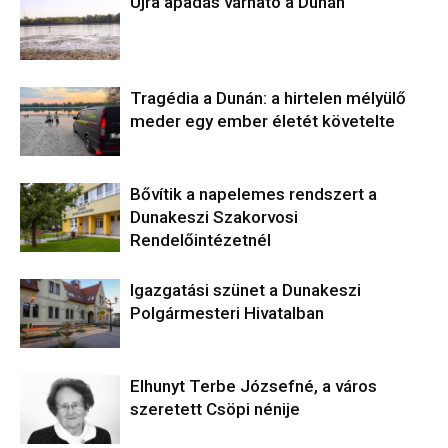
Újra apadás várható a Dunán
Tragédia a Dunán: a hirtelen mélyülő
meder egy ember életét követelte
Bővítik a napelemes rendszert a
Dunakeszi Szakorvosi
Rendelőintézetnél
Igazgatási szünet a Dunakeszi
Polgármesteri Hivatalban
Elhunyt Terbe Józsefné, a város
szeretett Csöpi nénije