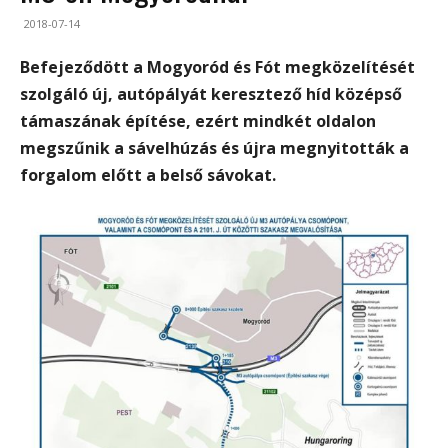
2018-07-14
Befejeződött a Mogyoród és Fót megközelítését
szolgáló új, autópályát keresztező híd középső
támaszának építése, ezért mindkét oldalon
megszűnik a sávelhúzás és újra megnyitották a
forgalom előtt a belső sávokat.