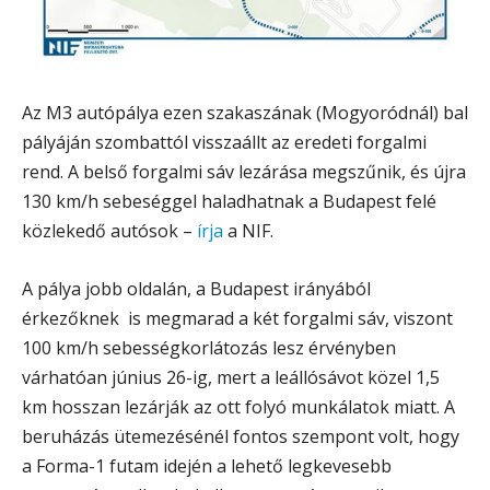
Az M3 autópálya ezen szakaszának (Mogyoródnál) bal
pályáján szombattól visszaállt az eredeti forgalmi
rend. A belső forgalmi sáv lezárása megszűnik, és újra
130 km/h sebeséggel haladhatnak a Budapest felé
közlekedő autósok –
írja
a NIF.
A pálya jobb oldalán, a Budapest irányából
érkezőknek is megmarad a két forgalmi sáv, viszont
100 km/h sebességkorlátozás lesz érvényben
várhatóan június 26-ig, mert a leállósávot közel 1,5
km hosszan lezárják az ott folyó munkálatok miatt. A
beruházás ütemezésénél fontos szempont volt, hogy
a Forma-1 futam idején a lehető legkevesebb