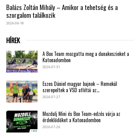
Balázs Zoltán Mihály – Amikor a tehetség és a
szorgalom találkozik
2026-06-18
HÍREK
A Box Team mozgatta meg a dunakeszieket a
Katonadombon
2026-07-31
Eszes Dániel magyar bajnok – Remekül
szerepeltek a VSD atlétái az...
2026-07-27
Mozdulj Mini és Box Team-edzés várja az
érdeklődőket a Katonadombon
2026-07-26