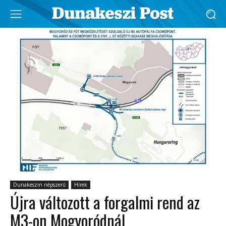
Dunakeszin népszerű
Hírek
Újra változott a forgalmi rend az
M3-on Mogyoródnál