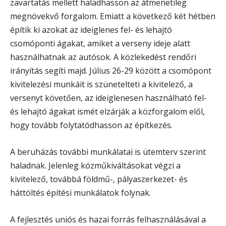
zavartatás mellett haladhasson az átmenetileg
megnövekvő forgalom. Emiatt a következő két hétben
építik ki azokat az ideiglenes fel- és lehajtó
csomóponti ágakat, amiket a verseny ideje alatt
használhatnak az autósok. A közlekedést rendőri
irányítás segíti majd. Július 26-29 között a csomópont
kivitelezési munkáit is szünetelteti a kivitelező, a
versenyt követően, az ideiglenesen használható fel-
és lehajtó ágakat ismét elzárják a közforgalom elől,
hogy tovább folytatódhasson az építkezés.
A beruházás további munkálatai is ütemterv szerint
haladnak. Jelenleg közműkiváltásokat végzi a
kivitelező, továbbá földmű-, pályaszerkezet- és
háttöltés építési munkálatok folynak.
A fejlesztés uniós és hazai forrás felhasználásával a