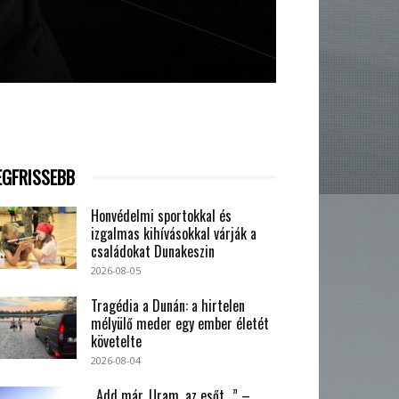
EGFRISSEBB
Honvédelmi sportokkal és
izgalmas kihívásokkal várják a
családokat Dunakeszin
2026-08-05
Tragédia a Dunán: a hirtelen
mélyülő meder egy ember életét
követelte
2026-08-04
„Add már, Uram, az esőt…” –