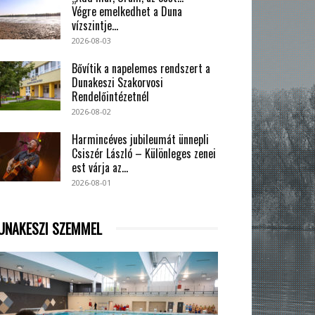
Végre emelkedhet a Duna
vízszintje...
2026-08-03
Bővítik a napelemes rendszert a
Dunakeszi Szakorvosi
Rendelőintézetnél
2026-08-02
Harmincéves jubileumát ünnepli
Csiszér László – Különleges zenei
est várja az...
2026-08-01
UNAKESZI SZEMMEL