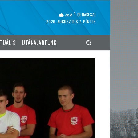
C
DUNAKESZI
26.8
2026. AUGUSZTUS 7. PÉNTEK
TUÁLIS
UTÁNAJÁRTUNK