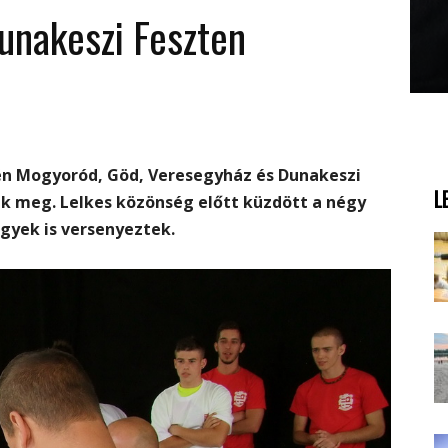
unakeszi Feszten
én Mogyoród, Göd, Veresegyház és Dunakeszi
L
k meg. Lelkes közönség előtt küzdött a négy
ölgyek is versenyeztek.