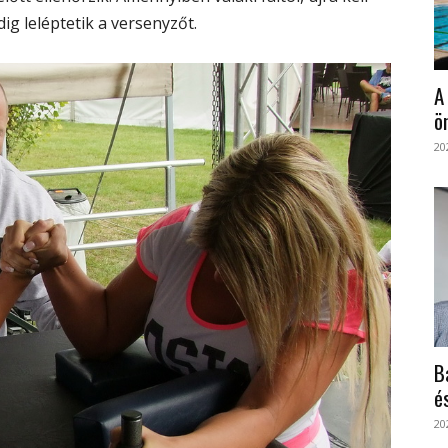
ig leléptetik a versenyzőt.
A
ö
20
B
é
20