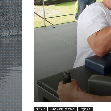
Aktuális
Dunakeszin népszerű
Programok