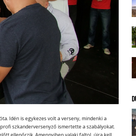
D
óta. Idén is egykezes volt a verseny, mindenki a
 profi szkanderversenyző ismertette a szabályokat.
tt ellenőrzik. Amennyiben valaki faltol, újra kell