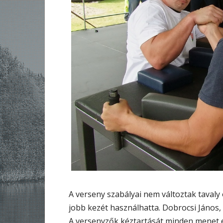
A verseny szabályai nem változtak tavaly 
jobb kezét használhatta. Dobrocsi János,
A versenyzők kéztartását minden menet elő