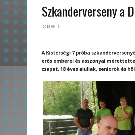
Szkanderverseny a D
2015-09-13
A Kistérségi 7 próba szkanderverseny
erős emberei és asszonyai mérettette
csapat. 18 éves aluliak, seniorok és h