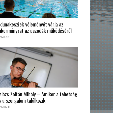
 dunakesziek véleményét várja az
nkormányzat az uszodák működéséről
26-07-23
alázs Zoltán Mihály – Amikor a tehetség
s a szorgalom találkozik
26-06-18