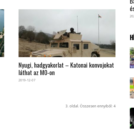
B
é
20
H
Nyugi, hadgyakorlat – Katonai konvojokat
t
láthat az M0-on
2019-12-07
3. oldal. Összesen ennyiből: 4