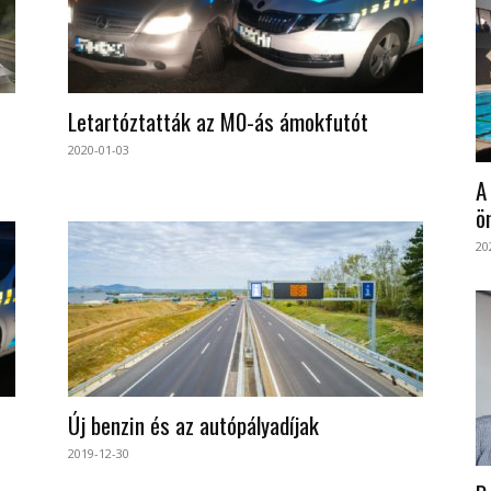
Letartóztatták az M0-ás ámokfutót
2020-01-03
A
ö
20
Új benzin és az autópályadíjak
2019-12-30