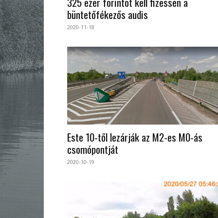
325 ezer forintot kell fizessen a
büntetőfékezős audis
2020-11-18
Este 10-től lezárják az M2-es M0-ás
csomópontját
2020-10-19