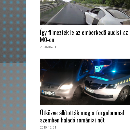
Így filmezték le az emberkedő audist az
M0-on
2020-06-01
Ütközve állították meg a forgalommal
szemben haladó romániai nőt
2019-12-31