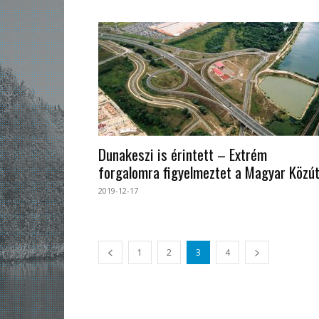
Dunakeszi is érintett – Extrém
forgalomra figyelmeztet a Magyar Közú
2019-12-17
1
2
3
4