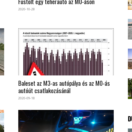
Füstölt egy teherautó az M0-áson
2020-10-28
Baleset az M3-as autópálya és az M0-ás
autóút csatlakozásánál
2020-09-18
D