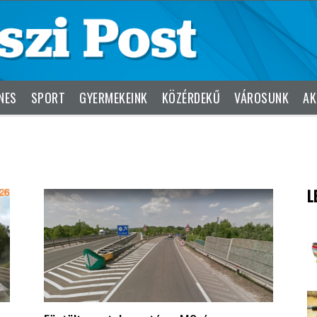
NES
SPORT
GYERMEKEINK
KÖZÉRDEKŰ
VÁROSUNK
AK
L