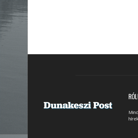
RÓL
Mind
híre