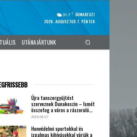
C
DUNAKESZI
31.7
2026. AUGUSZTUS 7. PÉNTEK
TUÁLIS
UTÁNAJÁRTUNK
EGFRISSEBB
Újra tanszergyűjtést
szerveznek Dunakeszin – Ismét
összefog a város a rászoruló...
2026-08-07
Honvédelmi sportokkal és
izgalmas kihívásokkal várják a