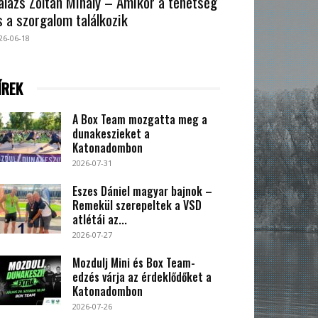
alázs Zoltán Mihály – Amikor a tehetség
s a szorgalom találkozik
26-06-18
ÍREK
A Box Team mozgatta meg a
dunakeszieket a
Katonadombon
2026-07-31
Eszes Dániel magyar bajnok –
Remekül szerepeltek a VSD
atlétái az...
2026-07-27
Mozdulj Mini és Box Team-
edzés várja az érdeklődőket a
Katonadombon
2026-07-26