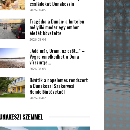
családokat Dunakeszin
2026-08-05
Tragédia a Dunán: a hirtelen
mélyülő meder egy ember
életét követelte
2026-08-04
„Add már, Uram, az esőt…” –
Végre emelkedhet a Duna
vízszintje...
2026-08-03
Bővítik a napelemes rendszert
a Dunakeszi Szakorvosi
Rendelőintézetnél
2026-08-02
UNAKESZI SZEMMEL