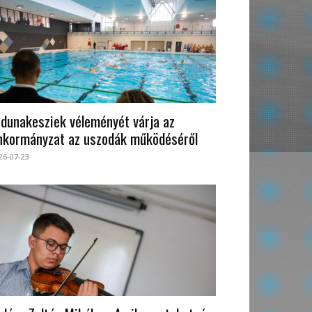
 dunakesziek véleményét várja az
nkormányzat az uszodák működéséről
26-07-23