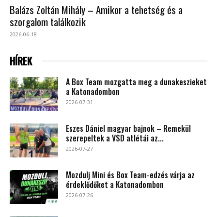
Balázs Zoltán Mihály – Amikor a tehetség és a
szorgalom találkozik
2026-06-18
HÍREK
A Box Team mozgatta meg a dunakeszieket
a Katonadombon
2026-07-31
Eszes Dániel magyar bajnok – Remekül
szerepeltek a VSD atlétái az...
2026-07-27
Mozdulj Mini és Box Team-edzés várja az
érdeklődőket a Katonadombon
2026-07-26