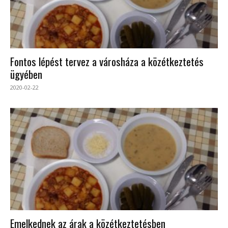
Fontos lépést tervez a városháza a közétkeztetés
ügyében
2020-02-22
Emelkednek az árak a közétkeztetésben