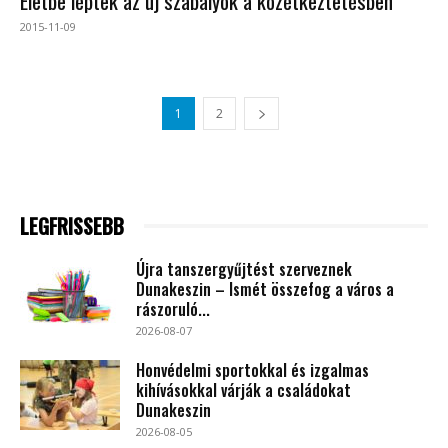
Életbe léptek az új szabályok a közétkeztetésben
2015-11-09
1
2
LEGFRISSEBB
Újra tanszergyűjtést szerveznek
Dunakeszin – Ismét összefog a város a
rászoruló...
2026-08-07
Honvédelmi sportokkal és izgalmas
kihívásokkal várják a családokat
Dunakeszin
2026-08-05