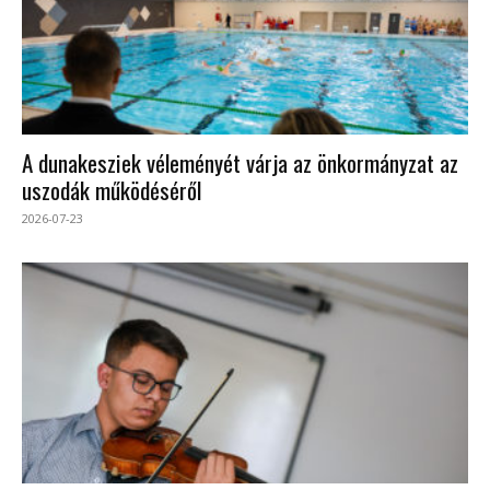
A dunakesziek véleményét várja az önkormányzat az
uszodák működéséről
2026-07-23