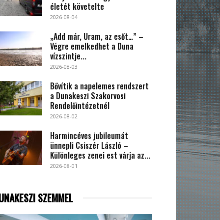
életét követelte
2026-08-04
„Add már, Uram, az esőt…” –
Végre emelkedhet a Duna
vízszintje...
2026-08-03
Bővítik a napelemes rendszert
a Dunakeszi Szakorvosi
Rendelőintézetnél
2026-08-02
Harmincéves jubileumát
ünnepli Csiszér László –
Különleges zenei est várja az...
2026-08-01
UNAKESZI SZEMMEL