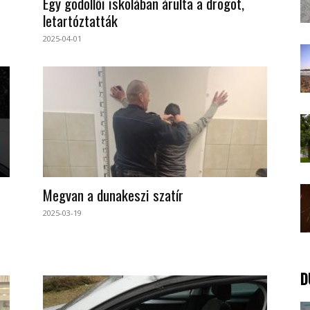
Egy gödöllői iskolában árulta a drogot,
letartóztatták
2025-04-01
Megvan a dunakeszi szatír
2025-03-19
D