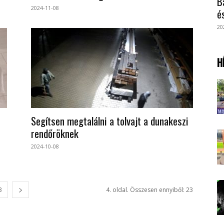
B
2024-11-08
é
20
H
Segítsen megtalálni a tolvajt a dunakeszi
rendőröknek
2024-10-08
3
4. oldal. Összesen ennyiből: 23