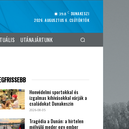
C
DUNAKESZI
39.8
2026. AUGUSZTUS 6. CSÜTÖRTÖK
TUÁLIS
UTÁNAJÁRTUNK
EGFRISSEBB
Honvédelmi sportokkal és
izgalmas kihívásokkal várják a
családokat Dunakeszin
2026-08-05
Tragédia a Dunán: a hirtelen
mélyülő meder egy ember