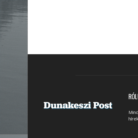
RÓL
Mind
híre