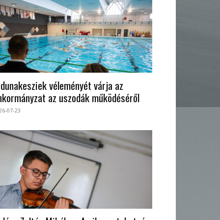
 dunakesziek véleményét várja az
nkormányzat az uszodák működéséről
26-07-23