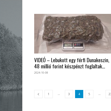
VIDEÓ – Lebukott egy férfi Dunakeszin,
48 millió forint készpénzt foglaltak...
2024-10-08
...
...
1
3
4
5
2