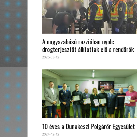
A nagyszabású razziában nyolc
drogterjesztőt állítottak elő a rendőrök
2025-03-12
10 éves a Dunakeszi Polgárőr Egyesület
2024-12-12