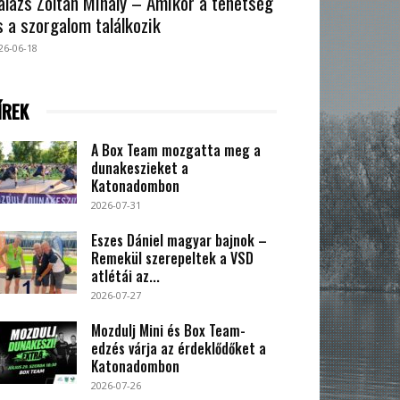
alázs Zoltán Mihály – Amikor a tehetség
s a szorgalom találkozik
26-06-18
ÍREK
A Box Team mozgatta meg a
dunakeszieket a
Katonadombon
2026-07-31
Eszes Dániel magyar bajnok –
Remekül szerepeltek a VSD
atlétái az...
2026-07-27
Mozdulj Mini és Box Team-
edzés várja az érdeklődőket a
Katonadombon
2026-07-26