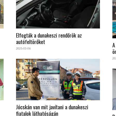
Elfogták a dunakeszi rendőrök az
autófeltörőket
A
2025-03-06
ö
20
Jócskán van mit javítani a dunakeszi
fiatalok láthatóságán