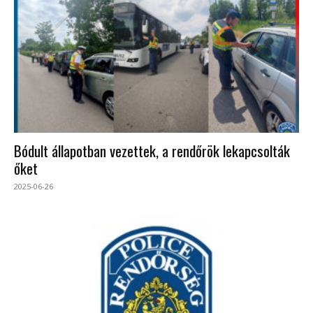
Bódult állapotban vezettek, a rendőrök lekapcsolták
őket
2025-06-26