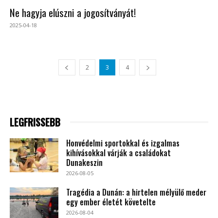
Ne hagyja elúszni a jogosítványát!
2025-04-18
2
3
4
LEGFRISSEBB
Honvédelmi sportokkal és izgalmas
kihívásokkal várják a családokat
Dunakeszin
2026-08-05
Tragédia a Dunán: a hirtelen mélyülő meder
egy ember életét követelte
2026-08-04