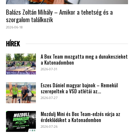
Balázs Zoltán Mihály – Amikor a tehetség és a
szorgalom találkozik
2026-06-18
HÍREK
A Box Team mozgatta meg a dunakeszieket
a Katonadombon
2026-07-31
Eszes Dániel magyar bajnok – Remekül
szerepeltek a VSD atlétái az...
2026-07-27
Mozdulj Mini és Box Team-edzés várja az
érdeklődőket a Katonadombon
2026-07-26