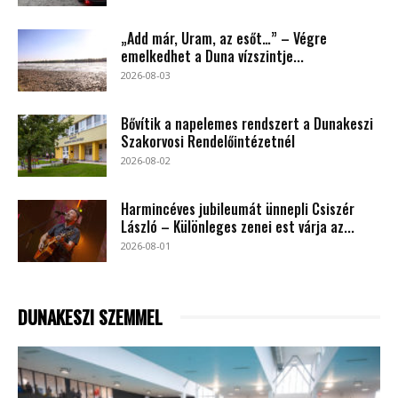
„Add már, Uram, az esőt…” – Végre
emelkedhet a Duna vízszintje...
2026-08-03
Bővítik a napelemes rendszert a Dunakeszi
Szakorvosi Rendelőintézetnél
2026-08-02
Harmincéves jubileumát ünnepli Csiszér
László – Különleges zenei est várja az...
2026-08-01
DUNAKESZI SZEMMEL