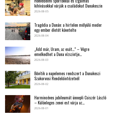
Honvédelmi sportokkal és izgalmas
kihívásokkal várják a családokat Dunakeszin
2026-08-05
Tragédia a Dunán: a hirtelen mélyülő meder
egy ember életét követelte
2026-08-04
„Add már, Uram, az esőt…” – Végre
emelkedhet a Duna vízszintje...
2026-08-03
Bővítik a napelemes rendszert a Dunakeszi
Szakorvosi Rendelőintézetnél
2026-08-02
Harmincéves jubileumát ünnepli Csiszér László
– Különleges zenei est várja az...
2026-08-01