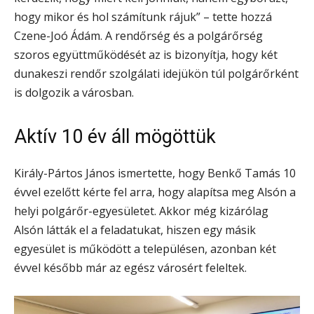
hogy mikor és hol számítunk rájuk” – tette hozzá
Czene-Joó Ádám. A rendőrség és a polgárőrség
szoros együttműködését az is bizonyítja, hogy két
dunakeszi rendőr szolgálati idejükön túl polgárőrként
is dolgozik a városban.
Aktív 10 év áll mögöttük
Király-Pártos János ismertette, hogy Benkő Tamás 10
évvel ezelőtt kérte fel arra, hogy alapítsa meg Alsón a
helyi polgárőr-egyesületet. Akkor még kizárólag
Alsón látták el a feladatukat, hiszen egy másik
egyesület is működött a településen, azonban két
évvel később már az egész városért feleltek.