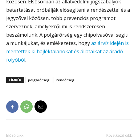
közösen. Elsősorban az állatvédelmi jogszabályok
betartatását próbálják elősegíteni a rendészettel és a
jegyzővel közösen, több prevenciós programot
szerveznek, amelyekről mi is rendszeresen
beszámolunk. A polgárőrség egy chipolvasóval segíti
a munkájukat, és emlékezetes, hogy
az árvíz idején is
mentettek ki hajléktalanokat és állataikat az áradó
folyóból
.
CÍMKÉK
polgárőrség
rendőrség
Előző cikk
Következő cikk