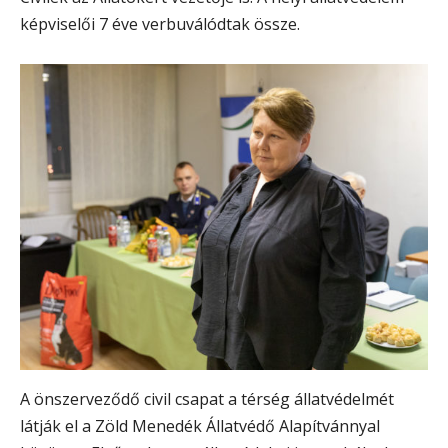
képviselői 7 éve verbuválódtak össze.
A önszerveződő civil csapat a térség állatvédelmét
látják el a Zöld Menedék Állatvédő Alapítvánnyal