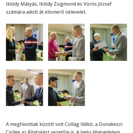
Iklódy Mátyás, Iklódy Zsigmond és Vörös József
számára adott át elismerő oklevelet.
A meghívottak között volt Csillag Ildikó, a Dunakeszi
Civilek az Állatokért vezetője is. A helyi állatvédelem