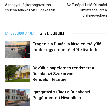
A magyar jégkorongszakma
Az Európai Unió Oktatási
csúcsa találkozott Dunakeszin
Bizottsága járt a
diáknegyedben
KAPCSOLÓDÓ CIKKEK
EZ IS ÉRDEKELHETI
Tragédia a Dunán: a hirtelen mélyülő
meder egy ember életét követelte
Bővítik a napelemes rendszert a
Dunakeszi Szakorvosi
Rendelőintézetnél
Igazgatási szünet a Dunakeszi
Polgármesteri Hivatalban