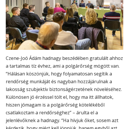
Czene-Joó Ádám hadnagy beszédében gratulált ahhoz
a tartalmas tíz évhez, ami a polgárőrség mögött van.
“Hálásan köszönjük, hogy folyamatosan segítik a
rendőrség munkáját és nagyban hozzájárulnak a
lakosság szubjektív biztonságérzetének növeléséhez.
Különösen jó érzéssel tölt el, hogy ma itt állhatok,
hiszen jómagam is a polgárőrség kötelékéből
csatlakoztam a rendőrséghez” – árulta el a
jelenlévőknek a hadnagy. “Ha hívjuk őket, sosem azt
kérdezik, hogy miért kell jönniük, hanem egyből azt,