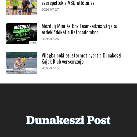
szerepeltek a VSD atlétái az...
2026-07-27
Mozdulj Mini és Box Team-edzés várja az
érdeklődőket a Katonadombon
2026-07-26
Világbajnoki ezüstérmet nyert a Dunakeszi
Kajak Klub versenyzője
2026-07-15