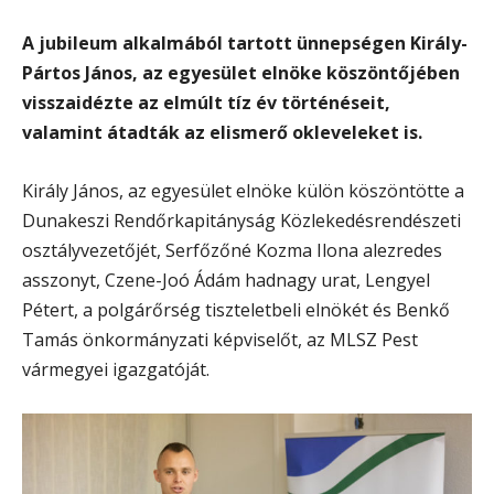
A jubileum alkalmából tartott ünnepségen Király-
Pártos János, az egyesület elnöke köszöntőjében
visszaidézte az elmúlt tíz év történéseit,
valamint átadták az elismerő okleveleket is.
Király János, az egyesület elnöke külön köszöntötte a
Dunakeszi Rendőrkapitányság Közlekedésrendészeti
osztályvezetőjét, Serfőzőné Kozma Ilona alezredes
asszonyt, Czene-Joó Ádám hadnagy urat, Lengyel
Pétert, a polgárőrség tiszteletbeli elnökét és Benkő
Tamás önkormányzati képviselőt, az MLSZ Pest
vármegyei igazgatóját.