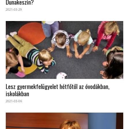
Dunakeszin?
2021-03-29
Lesz gyermekfelügyelet hétfőtől az óvodákban,
iskolákban
2021-03-06