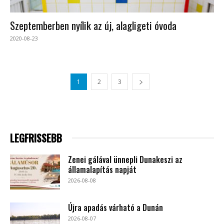
Szeptemberben nyílik az új, alagligeti óvoda
2020-08-23
1
2
3
LEGFRISSEBB
Zenei gálával ünnepli Dunakeszi az
államalapítás napját
2026-08-08
Újra apadás várható a Dunán
2026-08-07