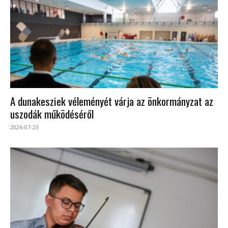
A dunakesziek véleményét várja az önkormányzat az
uszodák működéséről
2026-07-23