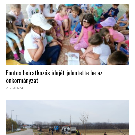
Fontos beiratkozás idejét jelentette be az
önkormányzat
2022-03-24