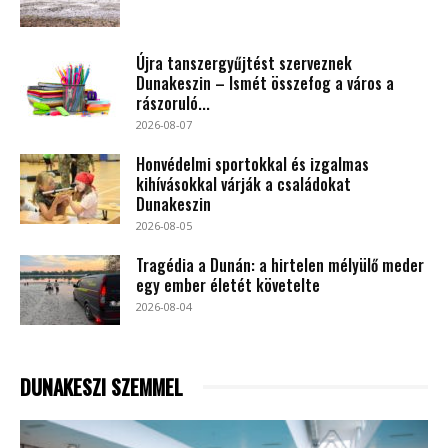
Újra tanszergyűjtést szerveznek
Dunakeszin – Ismét összefog a város a
rászoruló...
2026-08-07
Honvédelmi sportokkal és izgalmas
kihívásokkal várják a családokat
Dunakeszin
2026-08-05
Tragédia a Dunán: a hirtelen mélyülő meder
egy ember életét követelte
2026-08-04
DUNAKESZI SZEMMEL