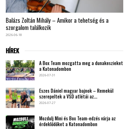
Balázs Zoltán Mihály – Amikor a tehetség és a
szorgalom találkozik
2026-06-18
HÍREK
A Box Team mozgatta meg a dunakeszieket
a Katonadombon
2026-07-31
Eszes Dániel magyar bajnok – Remekül
szerepeltek a VSD atlétái az...
2026-07-27
Mozdulj Mini és Box Team-edzés várja az
érdeklődőket a Katonadombon