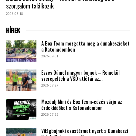
szorgalom találkozik
2026-06-18
HÍREK
A Box Team mozgatta meg a dunakeszieket
a Katonadombon
2026-07-31
Eszes Dániel magyar bajnok – Remekül
szerepeltek a VSD atlétái az...
2026-07-27
Mozdulj Mini és Box Team-edzés várja az
érdeklődőket a Katonadombon
2026-07-26
Világbajnoki ezüstérmet nyert a Dunakeszi