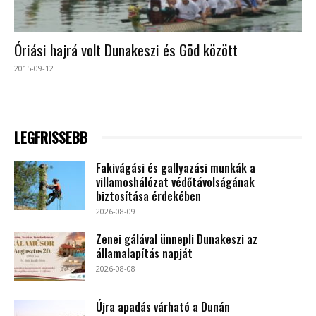
Óriási hajrá volt Dunakeszi és Göd között
2015-09-12
LEGFRISSEBB
Fakivágási és gallyazási munkák a
villamoshálózat védőtávolságának
biztosítása érdekében
2026-08-09
Zenei gálával ünnepli Dunakeszi az
államalapítás napját
2026-08-08
Újra apadás várható a Dunán