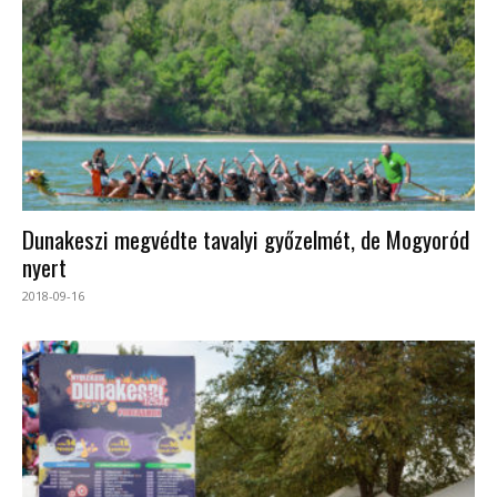
Dunakeszi megvédte tavalyi győzelmét, de Mogyoród
nyert
2018-09-16