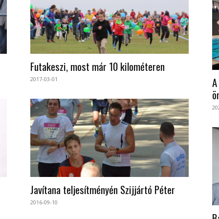
Futakeszi, most már 10 kilométeren
A
2017-03-01
ö
20
Javítana teljesítményén Szijjártó Péter
2016-09-10
B