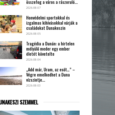
összefog a város a rászoruló...
2026-08-07
Honvédelmi sportokkal és
izgalmas kihívásokkal várják a
családokat Dunakeszin
2026-08-05
Tragédia a Dunán: a hirtelen
mélyülő meder egy ember
életét követelte
2026-08-04
„Add már, Uram, az esőt…” –
Végre emelkedhet a Duna
vízszintje...
2026-08-03
UNAKESZI SZEMMEL