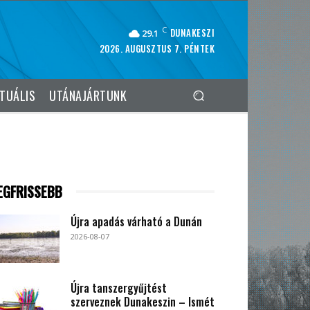
C
DUNAKESZI
29.1
2026. AUGUSZTUS 7. PÉNTEK
TUÁLIS
UTÁNAJÁRTUNK
EGFRISSEBB
Újra apadás várható a Dunán
2026-08-07
Újra tanszergyűjtést
szerveznek Dunakeszin – Ismét