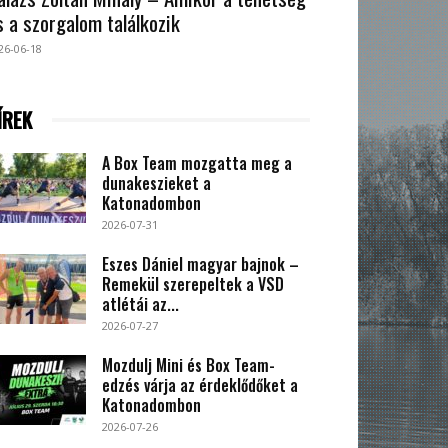
s a szorgalom találkozik
26-06-18
ÍREK
A Box Team mozgatta meg a
dunakeszieket a
Katonadombon
2026-07-31
Eszes Dániel magyar bajnok –
Remekül szerepeltek a VSD
atlétái az...
2026-07-27
Mozdulj Mini és Box Team-
edzés várja az érdeklődőket a
Katonadombon
2026-07-26