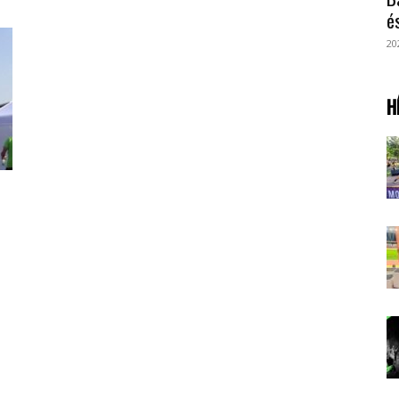
é
20
H