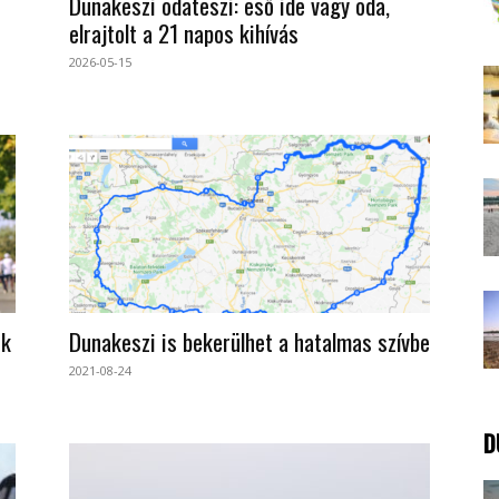
Dunakeszi odateszi: eső ide vagy oda,
elrajtolt a 21 napos kihívás
2026-05-15
ók
Dunakeszi is bekerülhet a hatalmas szívbe
2021-08-24
D