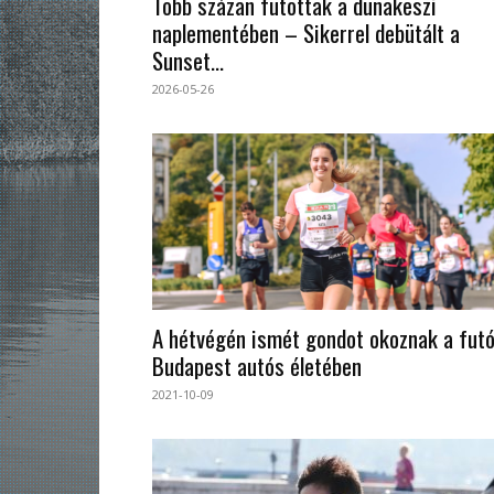
Több százan futottak a dunakeszi
naplementében – Sikerrel debütált a
Sunset...
2026-05-26
A hétvégén ismét gondot okoznak a fut
Budapest autós életében
2021-10-09