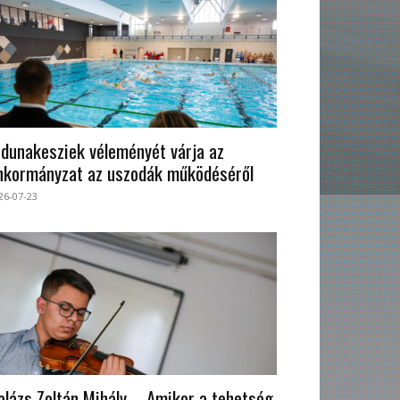
 dunakesziek véleményét várja az
nkormányzat az uszodák működéséről
26-07-23
alázs Zoltán Mihály – Amikor a tehetség