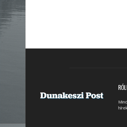
RÓL
Mind
híre