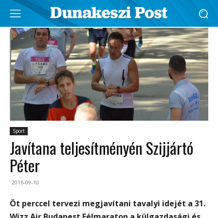
Sport
Javítana teljesítményén Szijjártó
Péter
2016-09-10
Öt perccel tervezi megjavítani tavalyi idejét a 31.
Wizz Air Budapest Félmaraton a külgazdasági és