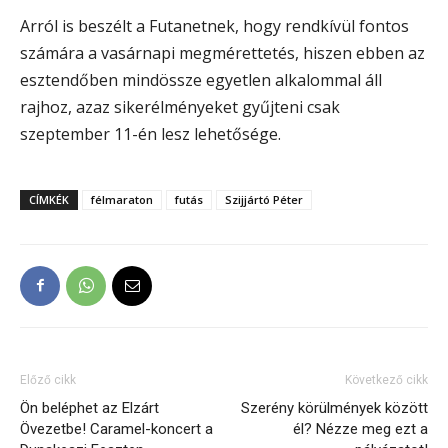
Arról is beszélt a Futanetnek, hogy rendkívül fontos
számára a vasárnapi megmérettetés, hiszen ebben az
esztendőben mindössze egyetlen alkalommal áll
rajhoz, azaz sikerélményeket gyűjteni csak
szeptember 11-én lesz lehetősége.
CÍMKÉK
félmaraton
futás
Szijjártó Péter
Előző cikk
Következő cikk
Ön beléphet az Elzárt
Szerény körülmények között
Övezetbe! Caramel-koncert a
él? Nézze meg ezt a