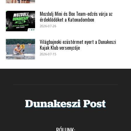
Mozdulj Mini és Box Team-edzés várja az
érdeklődőket a Katonadombon
2026-07-26
Világbajnoki ezüstérmet nyert a Dunakeszi
Kajak Klub versenyzője
2026-07-15
RÓLUNK: