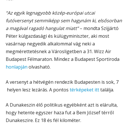
“Az egyik legnagyobb közép-európai utcai
futóversenyt semmiképp sem hagynám ki, elsősorban
a magával ragadó hangulat miatt”
– mondta Szijjártó
Péter külgazdasági és külügyminiszter, aki most
vasárnap negyedik alkalommal vág neki a
megmérettetésnek a Városligetben a 31. Wizz Air
Budapest Félmaraton. Mindez a Budapest Sportiroda
honlapján
olvasható.
A versenyt a hétvégén rendezik Budapesten is sok, 7
helyen lesz lezárás. A pontos
térképeket itt
találja.
A Dunakeszin élő politikus egyébként azt is elárulta,
hogy hetente egyszer haza fut a Bem József térről
Dunakeszire. Ez 18 és fél kilométer.