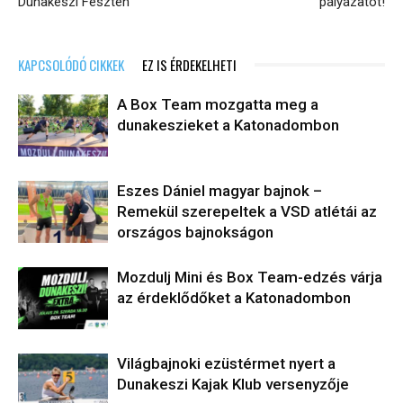
Dunakeszi Feszten
pályázatot!
KAPCSOLÓDÓ CIKKEK
EZ IS ÉRDEKELHETI
A Box Team mozgatta meg a
dunakeszieket a Katonadombon
Eszes Dániel magyar bajnok –
Remekül szerepeltek a VSD atlétái az
országos bajnokságon
Mozdulj Mini és Box Team-edzés várja
az érdeklődőket a Katonadombon
Világbajnoki ezüstérmet nyert a
Dunakeszi Kajak Klub versenyzője