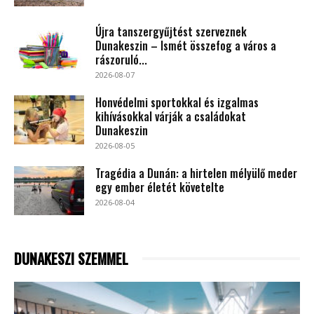
Újra tanszergyűjtést szerveznek
Dunakeszin – Ismét összefog a város a
rászoruló...
2026-08-07
Honvédelmi sportokkal és izgalmas
kihívásokkal várják a családokat
Dunakeszin
2026-08-05
Tragédia a Dunán: a hirtelen mélyülő meder
egy ember életét követelte
2026-08-04
DUNAKESZI SZEMMEL