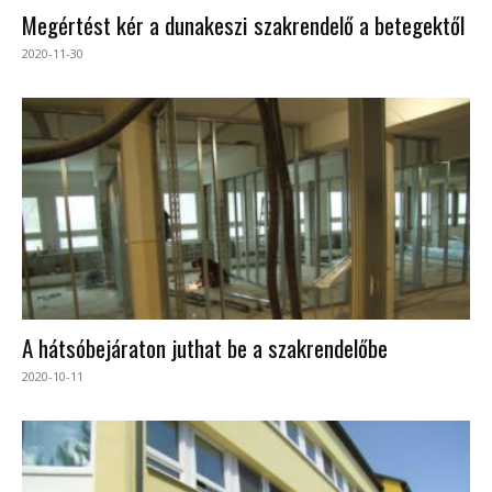
Megértést kér a dunakeszi szakrendelő a betegektől
2020-11-30
A hátsóbejáraton juthat be a szakrendelőbe
2020-10-11