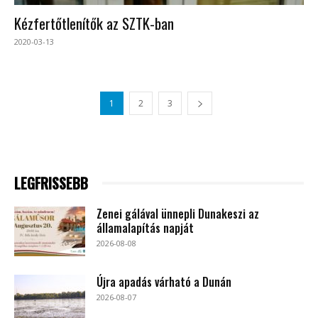
Kézfertőtlenítők az SZTK-ban
2020-03-13
1
2
3
LEGFRISSEBB
Zenei gálával ünnepli Dunakeszi az
államalapítás napját
2026-08-08
Újra apadás várható a Dunán
2026-08-07