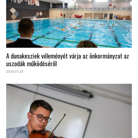
A dunakesziek véleményét várja az önkormányzat az
uszodák működéséről
2026-07-23