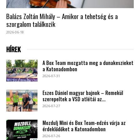
Balázs Zoltán Mihály – Amikor a tehetség és a
szorgalom találkozik
2026-06-18
HÍREK
A Box Team mozgatta meg a dunakeszieket
a Katonadombon
2026-07-31
Eszes Dániel magyar bajnok – Remekül
szerepeltek a VSD atlétái az...
2026-07-27
Mozdulj Mini és Box Team-edzés várja az
érdeklődőket a Katonadombon
2026-07-26