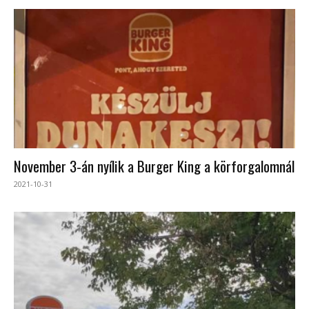
November 3-án nyílik a Burger King a körforgalomnál
2021-10-31