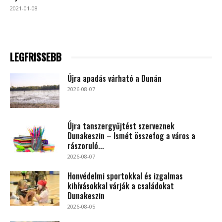
2021-01-08
LEGFRISSEBB
Újra apadás várható a Dunán
2026-08-07
Újra tanszergyűjtést szerveznek
Dunakeszin – Ismét összefog a város a
rászoruló...
2026-08-07
Honvédelmi sportokkal és izgalmas
kihívásokkal várják a családokat
Dunakeszin
2026-08-05