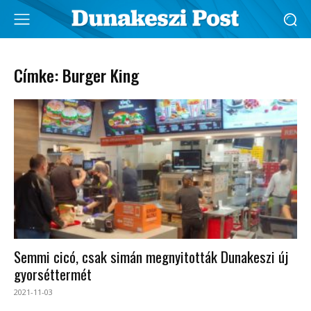
Címke: Burger King
Semmi cicó, csak simán megnyitották Dunakeszi új
gyorséttermét
2021-11-03