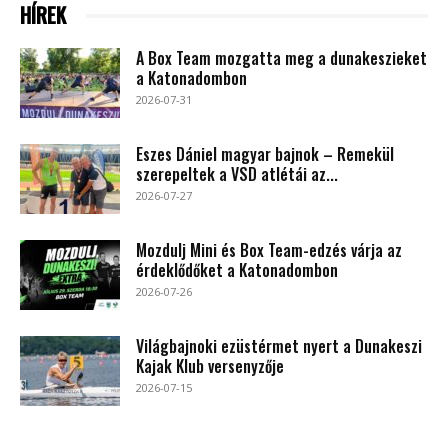
HÍREK
A Box Team mozgatta meg a dunakeszieket
a Katonadombon
2026-07-31
Eszes Dániel magyar bajnok – Remekül
szerepeltek a VSD atlétái az...
2026-07-27
Mozdulj Mini és Box Team-edzés várja az
érdeklődőket a Katonadombon
2026-07-26
Világbajnoki ezüstérmet nyert a Dunakeszi
Kajak Klub versenyzője
2026-07-15