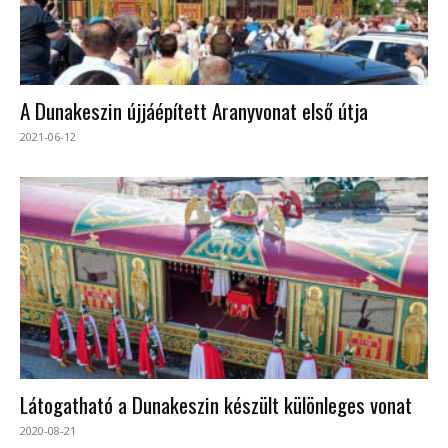
A Dunakeszin újjáépített Aranyvonat első útja
2021-06-12
Látogatható a Dunakeszin készült különleges vonat
2020-08-21