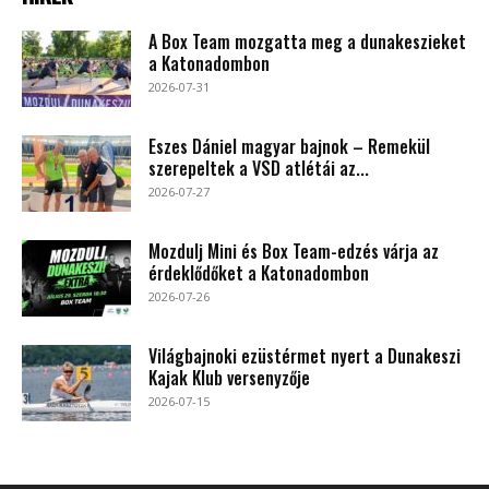
A Box Team mozgatta meg a dunakeszieket
a Katonadombon
2026-07-31
Eszes Dániel magyar bajnok – Remekül
szerepeltek a VSD atlétái az...
2026-07-27
Mozdulj Mini és Box Team-edzés várja az
érdeklődőket a Katonadombon
2026-07-26
Világbajnoki ezüstérmet nyert a Dunakeszi
Kajak Klub versenyzője
2026-07-15