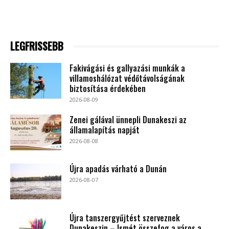
LEGFRISSEBB
Fakivágási és gallyazási munkák a
villamoshálózat védőtávolságának
biztosítása érdekében
2026-08-09
Zenei gálával ünnepli Dunakeszi az
államalapítás napját
2026-08-08
Újra apadás várható a Dunán
2026-08-07
Újra tanszergyűjtést szerveznek
Dunakeszin – Ismét összefog a város a