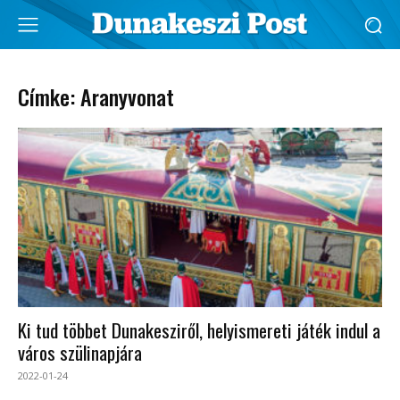
Címke: Aranyvonat
Ki tud többet Dunakesziről, helyismereti játék indul a
város szülinapjára
2022-01-24