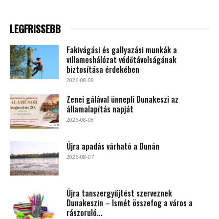
LEGFRISSEBB
Fakivágási és gallyazási munkák a
villamoshálózat védőtávolságának
biztosítása érdekében
2026-08-09
Zenei gálával ünnepli Dunakeszi az
államalapítás napját
2026-08-08
Újra apadás várható a Dunán
2026-08-07
Újra tanszergyűjtést szerveznek
Dunakeszin – Ismét összefog a város a
rászoruló...