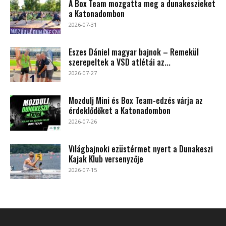
A Box Team mozgatta meg a dunakeszieket
a Katonadombon
2026-07-31
Eszes Dániel magyar bajnok – Remekül
szerepeltek a VSD atlétái az...
2026-07-27
Mozdulj Mini és Box Team-edzés várja az
érdeklődőket a Katonadombon
2026-07-26
Világbajnoki ezüstérmet nyert a Dunakeszi
Kajak Klub versenyzője
2026-07-15