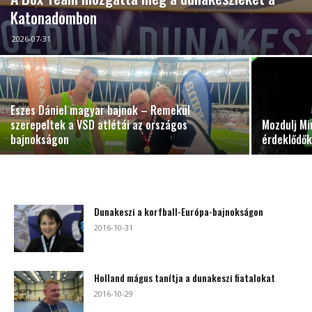
Katonadombon
2026-07-31
Eszes Dániel magyar bajnok – Remekül
szerepeltek a VSD atlétái az országos
Mozdulj Mi
bajnokságon
érdeklődő
Dunakeszi a korfball-Európa-bajnokságon
2016-10-31
Holland mágus tanítja a dunakeszi fiatalokat
2016-10-29