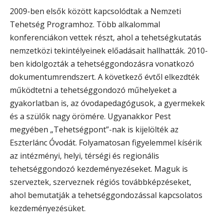
2009-ben elsők között kapcsolódtak a Nemzeti
Tehetség Programhoz. Több alkalommal
konferenciákon vettek részt, ahol a tehetségkutatás
nemzetközi tekintélyeinek előadásait hallhatták. 2010-
ben kidolgozták a tehetséggondozásra vonatkozó
dokumentumrendszert. A következő évtől elkezdték
működtetni a tehetséggondozó műhelyeket a
gyakorlatban is, az óvodapedagógusok, a gyermekek
és a szülők nagy örömére. Ugyanakkor Pest
megyében „Tehetségpont”-nak is kijelölték az
Eszterlánc Óvodát. Folyamatosan figyelemmel kísérik
az intézményi, helyi, térségi és regionális
tehetséggondozó kezdeményezéseket. Maguk is
szerveztek, szerveznek régiós továbbképzéseket,
ahol bemutatják a tehetséggondozással kapcsolatos
kezdeményezésüket.