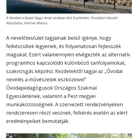
A felvétel a Budai Nagy Antal utcában álló Eszterlánc Óvodáról készült.
Készítette: Hohner Miklós
A nevelőtestület tagjainak belső igénye, hogy
felkészültek legyenek, és folyamatosan fejlesszék
magukat. Ezért valamennyien elvégezték az alternatív
programhoz kapcsolódó különböző tanfolyamokat,
szakvizsgás képzést. Kezdetektől tagjai az „Óvodai
nevelés a művészetek eszközeivel”
Óvodapedagógusok Országos Szakmai
Egyesületének, valamint a Pest megyei
munkaközösségnek. A szervezett rendezvényeken
rendszeresen részt vesznek, felkérés esetén az elért
eredményeiket bemutatják.