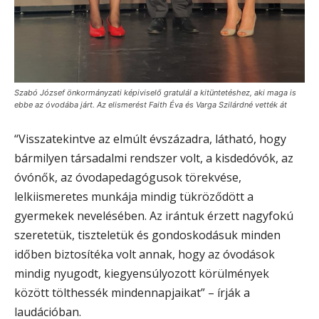
Szabó József önkormányzati képiviselő gratulál a kitüntetéshez, aki maga is
ebbe az óvodába járt. Az elismerést Faith Éva és Varga Szilárdné vették át
“Visszatekintve az elmúlt évszázadra, látható, hogy
bármilyen társadalmi rendszer volt, a kisdedóvók, az
óvónők, az óvodapedagógusok törekvése,
lelkiismeretes munkája mindig tükröződött a
gyermekek nevelésében. Az irántuk érzett nagyfokú
szeretetük, tiszteletük és gondoskodásuk minden
időben biztosítéka volt annak, hogy az óvodások
mindig nyugodt, kiegyensúlyozott körülmények
között tölthessék mindennapjaikat” – írják a
laudációban.