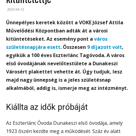
2023-04-12
Ünnepélyes keretek között a VOKE József Attila
Művelődési Központban adták át a városi
kitüntetéseket. Az esemény pont a
város
születésnapjára esett
. Összesen
9 díjazott volt
,
egyikük a 100 éves Eszterlánc Tagóvoda. A város
első óvodájának nevelőtestülete a Dunakeszi
Városért plakettet vehette át.
Úgy tudjuk, lesz
majd nagy ünnepség is a jeles születésnap
alkalmából, addig is, ismerje meg az intézményt.
Kiállta az idők próbáját
Az Eszterlánc Óvoda Dunakeszi első óvodája, amely
1923 őszén kezdte meg a működését. Száz év alatt