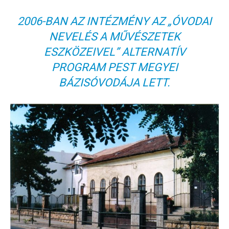
2006-BAN AZ INTÉZMÉNY AZ „ÓVODAI
NEVELÉS A MŰVÉSZETEK
ESZKÖZEIVEL” ALTERNATÍV
PROGRAM PEST MEGYEI
BÁZISÓVODÁJA LETT.