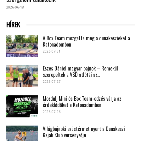
2026-06-18
HÍREK
A Box Team mozgatta meg a dunakeszieket a
Katonadombon
2026-07-31
Eszes Dániel magyar bajnok – Remekül
szerepeltek a VSD atlétái az...
2026-07-27
Mozdulj Mini és Box Team-edzés várja az
érdeklődőket a Katonadombon
2026-07-26
Világbajnoki ezüstérmet nyert a Dunakeszi
Kajak Klub versenyzője