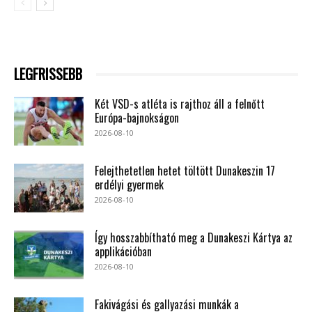
LEGFRISSEBB
Két VSD-s atléta is rajthoz áll a felnőtt
Európa-bajnokságon
2026-08-10
Felejthetetlen hetet töltött Dunakeszin 17
erdélyi gyermek
2026-08-10
Így hosszabbítható meg a Dunakeszi Kártya az
applikációban
2026-08-10
Fakivágási és gallyazási munkák a