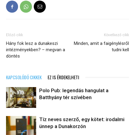
Előző cikk
Következő cikk
Hány fok lesz a dunakeszi
Minden, amit a faigénylésről
intézményekben? – megvan a
tudni kell
döntés
KAPCSOLÓDÓ CIKKEK
EZ IS ÉRDEKELHETI
Polo Pub: legendás hangulat a
Batthyány tér szívében
Tíz neves szerző, egy kötet: irodalmi
ünnep a Dunakorzón