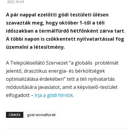
2022-10-04
A pár nappal ezelőtti gödi testületi ülésen
szavazták meg, hogy október 1-től a téli
időszakban a termálfürdő hétfőnként zárva tart
.
A többi napon is csökkentett nyitvatartással fog
üzemelni a létesítmény.
A Településellátó Szervezet “a globális problémát
jelentő, drasztikus energia- és bérköltségek
optimalizálása érdekében” tett a téli nyitvatartás
módosítására javaslatot, amit a képviselő-testület
elfogadott –
írja a gödi hírnök.
CÍMKÉK
gödi termálfürdő