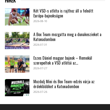
HÍREK
Két VSD-s atléta is rajthoz áll a felnőtt
Európa-bajnokságon
2026-08-10
A Box Team mozgatta meg a dunakeszieket a
Katonadombon
2026-07-31
Eszes Dániel magyar bajnok – Remekül
szerepeltek a VSD atlétái az...
2026-07-27
Mozdulj Mini és Box Team-edzés várja az
érdeklődőket a Katonadombon
2026-07-26