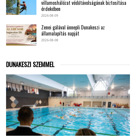
villamoshálózat védőtávolságának biztosítása
érdekében
2026-08-09
Zenei gálával ünnepli Dunakeszi az
államalapítás napját
2026-08-08
DUNAKESZI SZEMMEL