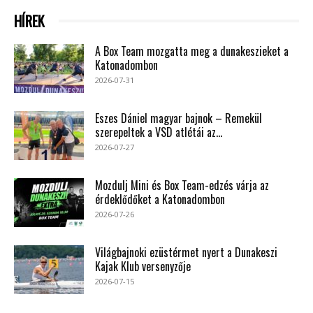
HÍREK
A Box Team mozgatta meg a dunakeszieket a
Katonadombon
2026-07-31
Eszes Dániel magyar bajnok – Remekül
szerepeltek a VSD atlétái az...
2026-07-27
Mozdulj Mini és Box Team-edzés várja az
érdeklődőket a Katonadombon
2026-07-26
Világbajnoki ezüstérmet nyert a Dunakeszi
Kajak Klub versenyzője
2026-07-15