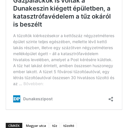
CÍMKÉK
Magyar utca
tűz
tűzoltó