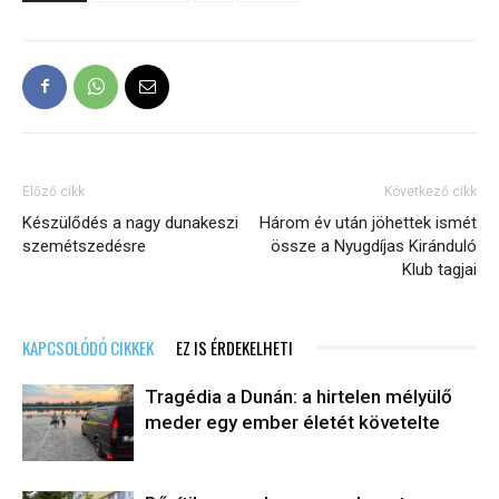
Előző cikk
Következő cikk
Készülődés a nagy dunakeszi
Három év után jöhettek ismét
szemétszedésre
össze a Nyugdíjas Kiránduló
Klub tagjai
KAPCSOLÓDÓ CIKKEK
EZ IS ÉRDEKELHETI
Tragédia a Dunán: a hirtelen mélyülő
meder egy ember életét követelte