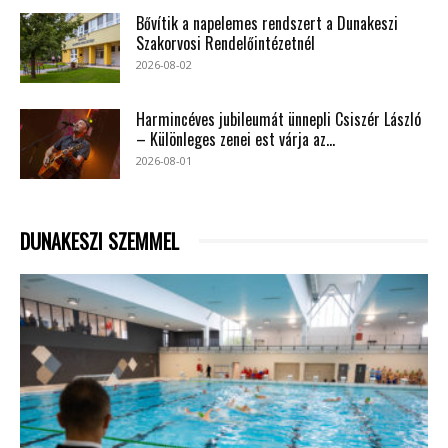
Bővítik a napelemes rendszert a Dunakeszi
Szakorvosi Rendelőintézetnél
2026-08-02
Harmincéves jubileumát ünnepli Csiszér László
– Különleges zenei est várja az...
2026-08-01
DUNAKESZI SZEMMEL