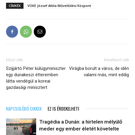
CÍMKÉK
VOKE József Attila Művelődési Központ
Előző cikk
Következő cikk
Szijjártó Péter külügyminiszter
Virágba borult a város, de idén
egy dunakeszi étteremben
valami más, mint eddig
látta vendégül a koreai
gazdasági minisztert
KAPCSOLÓDÓ CIKKEK
EZ IS ÉRDEKELHETI
Tragédia a Dunán: a hirtelen mélyülő
meder egy ember életét követelte