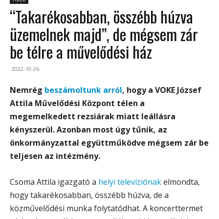
“Takarékosabban, összébb húzva
üzemelnek majd”, de mégsem zár
be télre a művelődési ház
2022-10-26
Nemrég
beszámoltunk arról
, hogy a VOKE József
Attila Művelődési Központ télen a
megemelkedett rezsiárak miatt leállásra
kényszerül. Azonban most úgy tűnik, az
önkormányzattal együttműködve mégsem zár be
teljesen az intézmény.
Csoma Attila igazgató a
helyi televíziónak
elmondta,
hogy takarékosabban, összébb húzva, de a
közművelődési munka folytatódhat. A koncerttermet