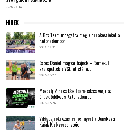
2026-06-18
HÍREK
A Box Team mozgatta meg a dunakeszieket a
Katonadombon
2026-07-31
Eszes Dániel magyar bajnok – Remekül
szerepeltek a VSD atlétái az...
2026-07-27
Mozdulj Mini és Box Team-edzés várja az
érdeklődőket a Katonadombon
2026-07-26
Világbajnoki ezüstérmet nyert a Dunakeszi
Kajak Klub versenyzője