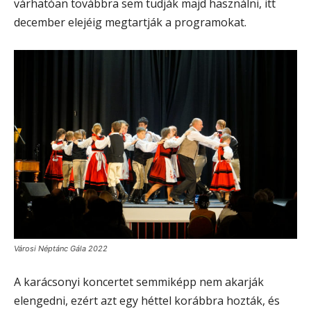
várhatóan továbbra sem tudják majd használni, itt
december elejéig megtartják a programokat.
Városi Néptánc Gála 2022
A karácsonyi koncertet semmiképp nem akarják
elengedni, ezért azt egy héttel korábbra hozták, és