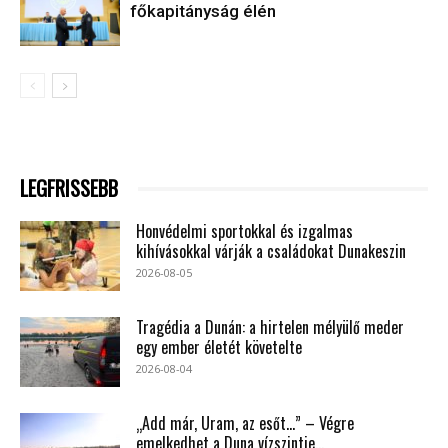
főkapitányság élén
LEGFRISSEBB
Honvédelmi sportokkal és izgalmas
kihívásokkal várják a családokat Dunakeszin
2026-08-05
Tragédia a Dunán: a hirtelen mélyülő meder
egy ember életét követelte
2026-08-04
„Add már, Uram, az esőt…” – Végre
emelkedhet a Duna vízszintje...