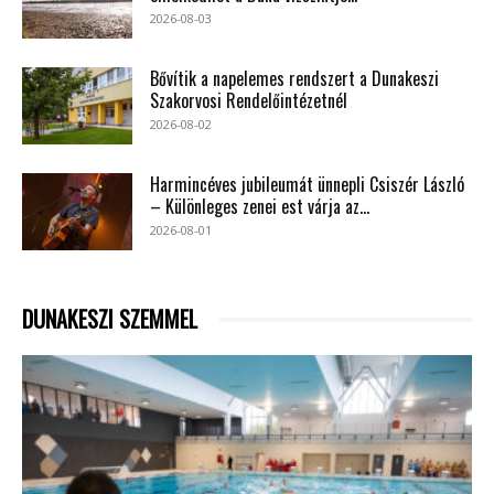
2026-08-03
Bővítik a napelemes rendszert a Dunakeszi
Szakorvosi Rendelőintézetnél
2026-08-02
Harmincéves jubileumát ünnepli Csiszér László
– Különleges zenei est várja az...
2026-08-01
DUNAKESZI SZEMMEL