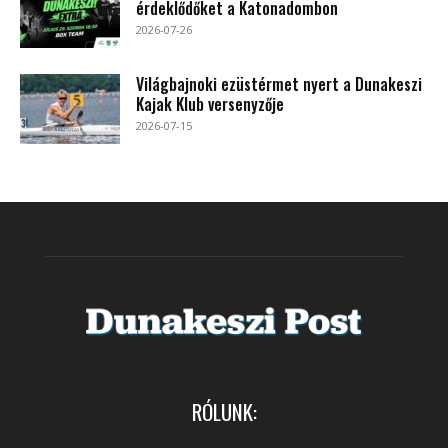
érdeklődőket a Katonadombon
2026-07-26
Világbajnoki ezüstérmet nyert a Dunakeszi
Kajak Klub versenyzője
2026-07-15
RÓLUNK: