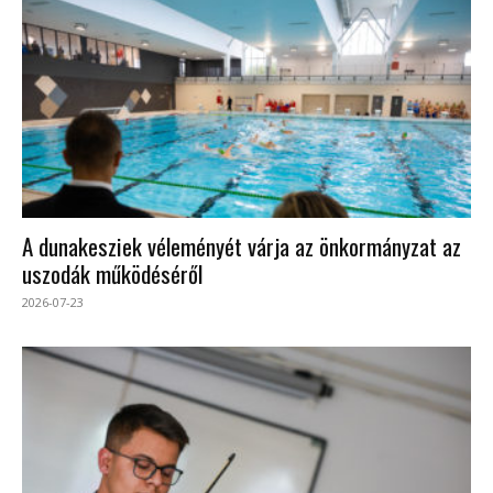
A dunakesziek véleményét várja az önkormányzat az
uszodák működéséről
2026-07-23