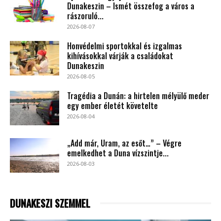
Dunakeszin – Ismét összefog a város a
rászoruló...
2026-08-07
Honvédelmi sportokkal és izgalmas
kihívásokkal várják a családokat
Dunakeszin
2026-08-05
Tragédia a Dunán: a hirtelen mélyülő meder
egy ember életét követelte
2026-08-04
„Add már, Uram, az esőt…” – Végre
emelkedhet a Duna vízszintje...
2026-08-03
DUNAKESZI SZEMMEL