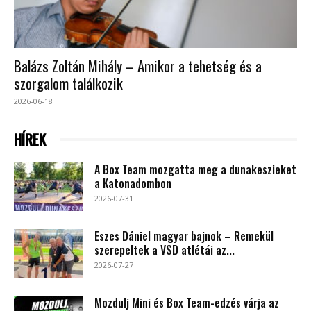
Balázs Zoltán Mihály – Amikor a tehetség és a
szorgalom találkozik
2026-06-18
HÍREK
A Box Team mozgatta meg a dunakeszieket
a Katonadombon
2026-07-31
Eszes Dániel magyar bajnok – Remekül
szerepeltek a VSD atlétái az...
2026-07-27
Mozdulj Mini és Box Team-edzés várja az