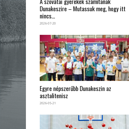
A szovátai gyerekek számítanak
Dunakeszire – Mutassuk meg, hogy itt
nincs...
2026-07-20
Egyre népszerűbb Dunakeszin az
asztalitenisz
2026-05-21