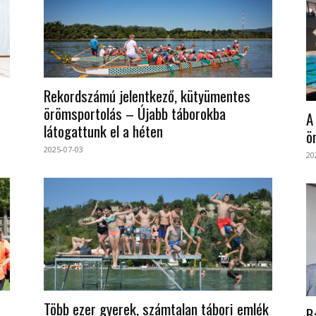
Rekordszámú jelentkező, kütyümentes
örömsportolás – Újabb táborokba
A
látogattunk el a héten
ö
2025-07-03
20
Több ezer gyerek, számtalan tábori emlék
B