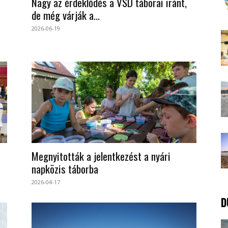
Nagy az érdeklődés a VSD táborai iránt,
de még várják a...
2026-06-19
Megnyitották a jelentkezést a nyári
napközis táborba
2026-04-17
D