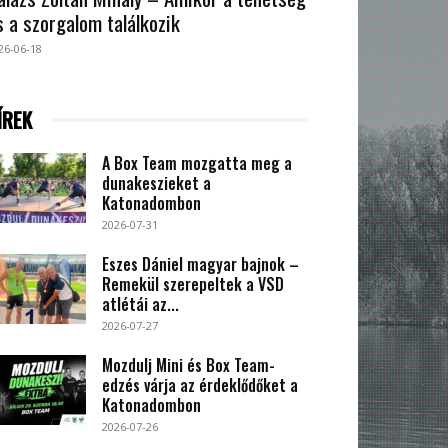
s a szorgalom találkozik
26-06-18
ÍREK
A Box Team mozgatta meg a
dunakeszieket a
Katonadombon
2026-07-31
Eszes Dániel magyar bajnok –
Remekül szerepeltek a VSD
atlétái az...
2026-07-27
Mozdulj Mini és Box Team-
edzés várja az érdeklődőket a
Katonadombon
2026-07-26