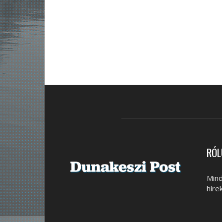
RÓL
Mind
híre