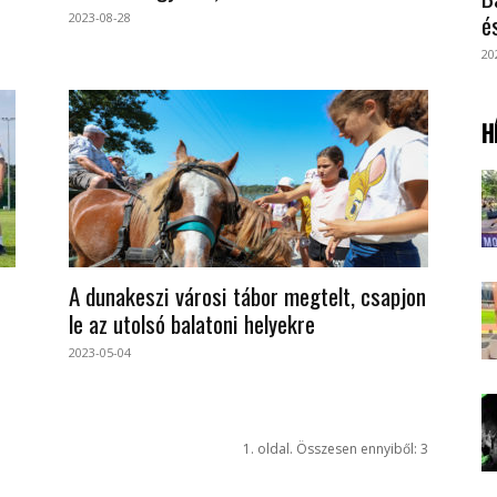
é
2023-08-28
20
H
A dunakeszi városi tábor megtelt, csapjon
le az utolsó balatoni helyekre
2023-05-04
1. oldal. Összesen ennyiből: 3