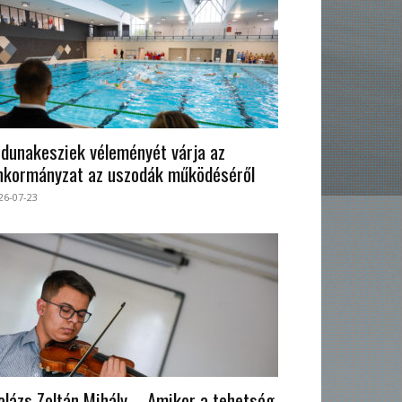
 dunakesziek véleményét várja az
nkormányzat az uszodák működéséről
26-07-23
alázs Zoltán Mihály – Amikor a tehetség