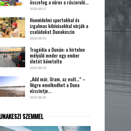
összefog a város a rászoruló...
2026-08-07
Honvédelmi sportokkal és
izgalmas kihívásokkal várják a
családokat Dunakeszin
2026-08-05
Tragédia a Dunán: a hirtelen
mélyülő meder egy ember
életét követelte
2026-08-04
„Add már, Uram, az esőt…” –
Végre emelkedhet a Duna
vízszintje...
2026-08-03
UNAKESZI SZEMMEL