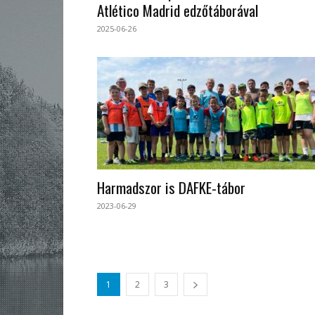
Atlético Madrid edzőtáborával
2025-06-26
Harmadszor is DAFKE-tábor
2023-06-29
1
2
3