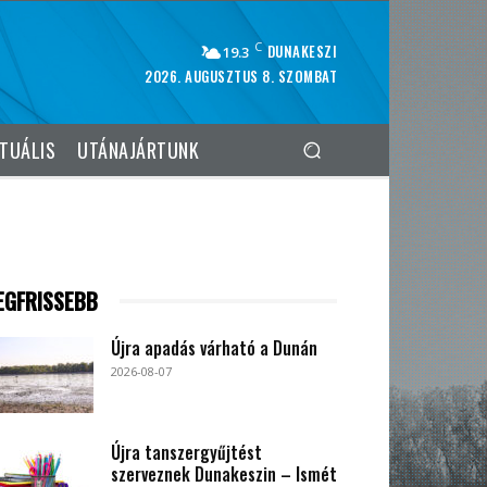
C
DUNAKESZI
19.3
2026. AUGUSZTUS 8. SZOMBAT
TUÁLIS
UTÁNAJÁRTUNK
EGFRISSEBB
Újra apadás várható a Dunán
2026-08-07
Újra tanszergyűjtést
szerveznek Dunakeszin – Ismét