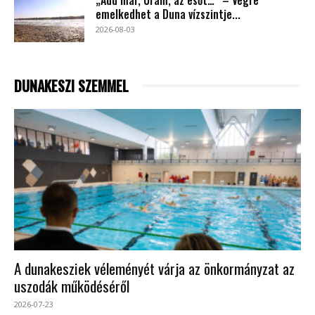
emelkedhet a Duna vízszintje...
2026-08-03
DUNAKESZI SZEMMEL
A dunakesziek véleményét várja az önkormányzat az
uszodák működéséről
2026-07-23