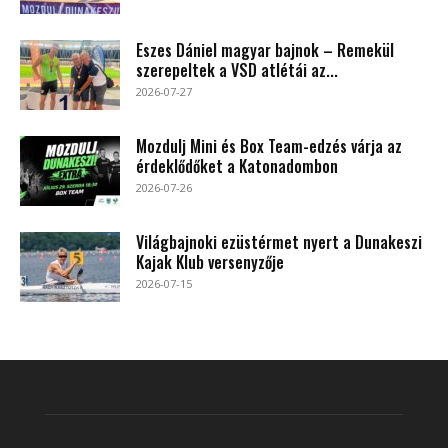
Eszes Dániel magyar bajnok – Remekül
szerepeltek a VSD atlétái az...
2026-07-27
Mozdulj Mini és Box Team-edzés várja az
érdeklődőket a Katonadombon
2026-07-26
Világbajnoki ezüstérmet nyert a Dunakeszi
Kajak Klub versenyzője
2026-07-15