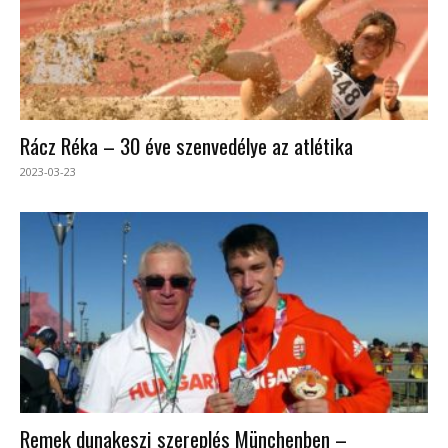
Rácz Réka – 30 éve szenvedélye az atlétika
2023-03-23
Remek dunakeszi szereplés Münchenben –