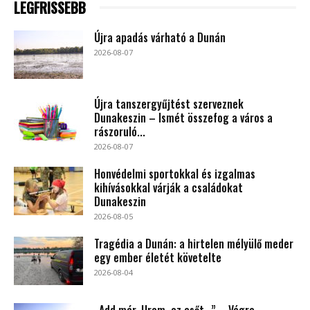
LEGFRISSEBB
Újra apadás várható a Dunán
2026-08-07
Újra tanszergyűjtést szerveznek
Dunakeszin – Ismét összefog a város a
rászoruló...
2026-08-07
Honvédelmi sportokkal és izgalmas
kihívásokkal várják a családokat
Dunakeszin
2026-08-05
Tragédia a Dunán: a hirtelen mélyülő meder
egy ember életét követelte
2026-08-04
„Add már, Uram, az esőt…” – Végre