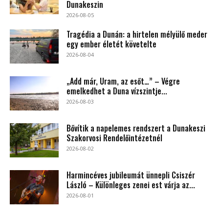
Dunakeszin
2026-08-05
Tragédia a Dunán: a hirtelen mélyülő meder
egy ember életét követelte
2026-08-04
„Add már, Uram, az esőt…” – Végre
emelkedhet a Duna vízszintje...
2026-08-03
Bővítik a napelemes rendszert a Dunakeszi
Szakorvosi Rendelőintézetnél
2026-08-02
Harmincéves jubileumát ünnepli Csiszér
László – Különleges zenei est várja az...
2026-08-01