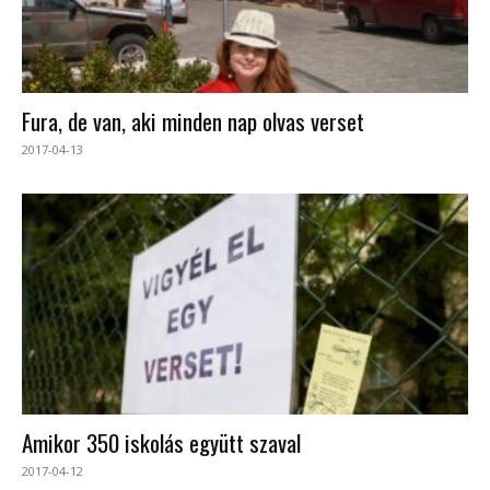
Fura, de van, aki minden nap olvas verset
2017-04-13
Amikor 350 iskolás együtt szaval
2017-04-12