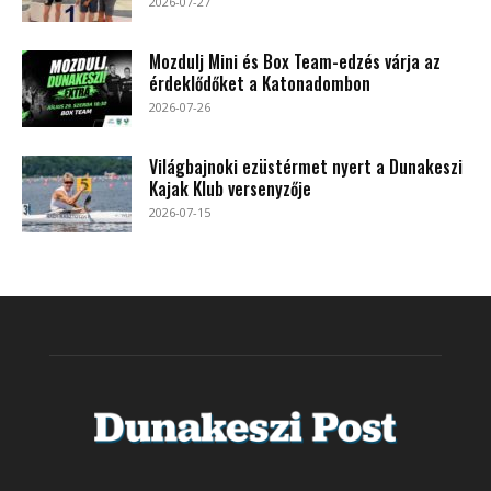
2026-07-27
Mozdulj Mini és Box Team-edzés várja az
érdeklődőket a Katonadombon
2026-07-26
Világbajnoki ezüstérmet nyert a Dunakeszi
Kajak Klub versenyzője
2026-07-15