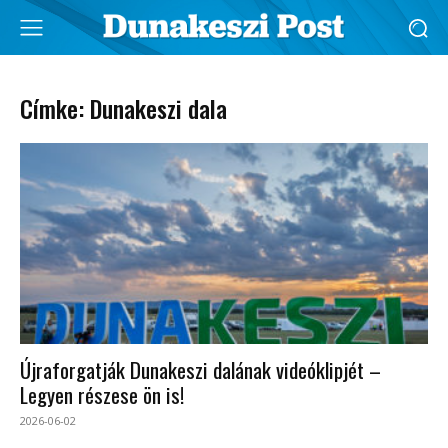
Címke: Dunakeszi dala
Újraforgatják Dunakeszi dalának videóklipjét –
Legyen részese ön is!
2026-06-02