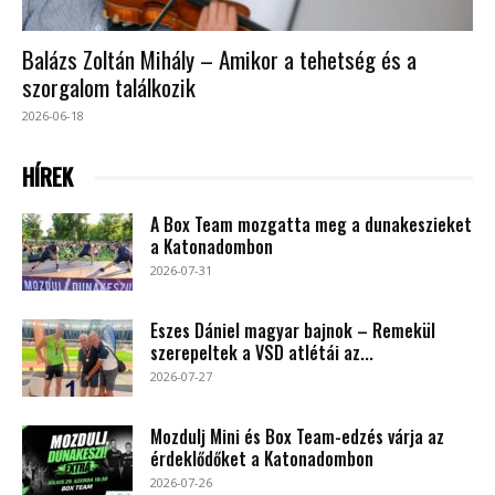
Balázs Zoltán Mihály – Amikor a tehetség és a
szorgalom találkozik
2026-06-18
HÍREK
A Box Team mozgatta meg a dunakeszieket
a Katonadombon
2026-07-31
Eszes Dániel magyar bajnok – Remekül
szerepeltek a VSD atlétái az...
2026-07-27
Mozdulj Mini és Box Team-edzés várja az
érdeklődőket a Katonadombon
2026-07-26