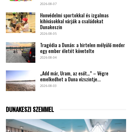
2026-08-07
Honvédelmi sportokkal és izgalmas
kihívásokkal várják a családokat
Dunakeszin
2026-08-05
Tragédia a Dunán: a hirtelen mélyülő meder
egy ember életét követelte
2026-08-04
„Add már, Uram, az esőt…” – Végre
emelkedhet a Duna vízszintje...
2026-08-03
DUNAKESZI SZEMMEL