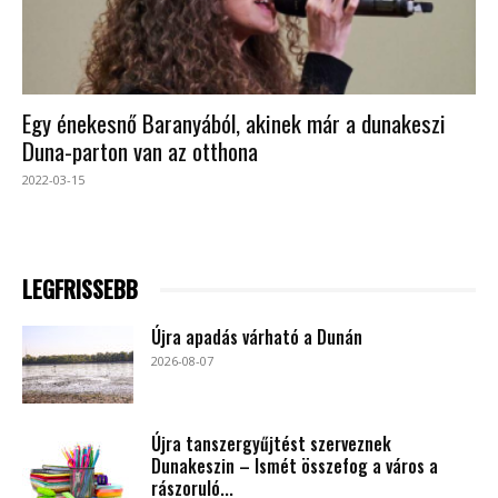
Egy énekesnő Baranyából, akinek már a dunakeszi
Duna-parton van az otthona
2022-03-15
LEGFRISSEBB
Újra apadás várható a Dunán
2026-08-07
Újra tanszergyűjtést szerveznek
Dunakeszin – Ismét összefog a város a
rászoruló...