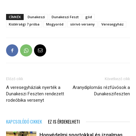
CÍMKÉK
Dunakeszi
Dunakeszi Feszt
göd
Kistérségi 7 próba
Mogyoród
sörivó verseny
Veresegyház
Előző cikk
Következő cikk
A veresegyháziak nyerték a
Aranydiplomás rézfúvósok a
Dunakeszi Feszten rendezett
Dunakeszifeszten
rodeóbika versenyt
KAPCSOLÓDÓ CIKKEK
EZ IS ÉRDEKELHETI
Honvédelmi sportokkal és izgalmas