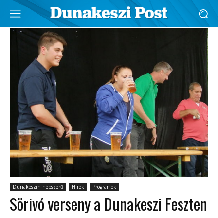
Dunakeszin népszerű
Hírek
Programok
Sörivó verseny a Dunakeszi Feszten