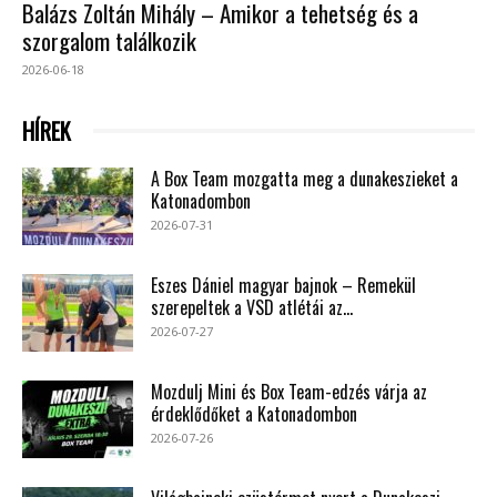
Balázs Zoltán Mihály – Amikor a tehetség és a
szorgalom találkozik
2026-06-18
HÍREK
A Box Team mozgatta meg a dunakeszieket a
Katonadombon
2026-07-31
Eszes Dániel magyar bajnok – Remekül
szerepeltek a VSD atlétái az...
2026-07-27
Mozdulj Mini és Box Team-edzés várja az
érdeklődőket a Katonadombon
2026-07-26