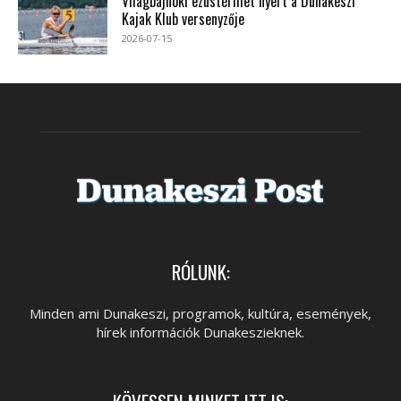
Világbajnoki ezüstérmet nyert a Dunakeszi
Kajak Klub versenyzője
2026-07-15
RÓLUNK:
Minden ami Dunakeszi, programok, kultúra, események,
hírek információk Dunakeszieknek.