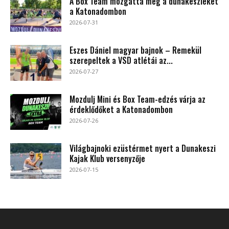
A Box Team mozgatta meg a dunakeszieket
a Katonadombon
2026-07-31
Eszes Dániel magyar bajnok – Remekül
szerepeltek a VSD atlétái az...
2026-07-27
Mozdulj Mini és Box Team-edzés várja az
érdeklődőket a Katonadombon
2026-07-26
Világbajnoki ezüstérmet nyert a Dunakeszi
Kajak Klub versenyzője
2026-07-15