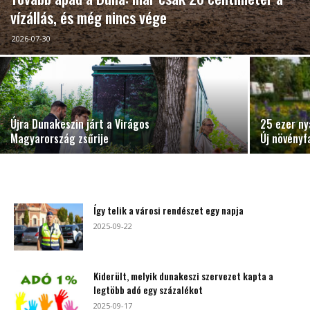
vízállás, és még nincs vége
2026-07-30
Újra Dunakeszin járt a Virágos
25 ezer ny
Magyarország zsűrije
Új növényf
Így telik a városi rendészet egy napja
2025-09-22
Kiderült, melyik dunakeszi szervezet kapta a
legtöbb adó egy százalékot
2025-09-17