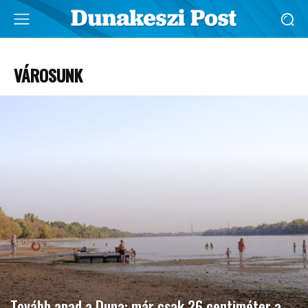
VÁROSUNK
Tovább apad a Duna: már csak 26 centiméter a