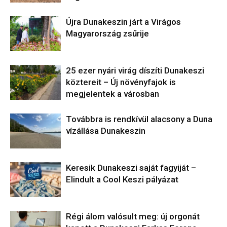
Újra Dunakeszin járt a Virágos
Magyarország zsűrije
25 ezer nyári virág díszíti Dunakeszi
köztereit – Új növényfajok is
megjelentek a városban
Továbbra is rendkívül alacsony a Duna
vízállása Dunakeszin
Keresik Dunakeszi saját fagyiját –
Elindult a Cool Keszi pályázat
Régi álom valósult meg: új orgonát