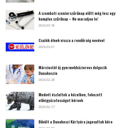
A szombati szeniorszűrőnap előtt még lesz egy
komplex szűrőnap – Ne maradjon le!
2026-03-18
Csalók élnek vissza a rendőrség nevével
2026-03-01
Márciustól új gyermekháziorvos dolgozik
Dunakeszin
2026-02-28
Medvét észleltek a közelben, fokozott
elővigyázatosságot kérnek
2026-02-17
Bővült a Dunakeszi Kártyára jogosultak köre