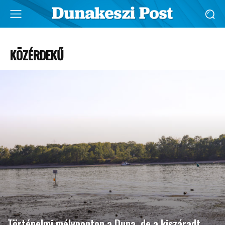
KÖZÉRDEKŰ
Történelmi mélyponton a Duna, de a kiszáradt