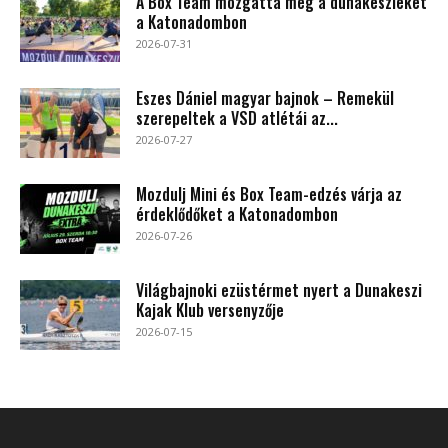
A Box Team mozgatta meg a dunakeszieket
a Katonadombon
2026-07-31
Eszes Dániel magyar bajnok – Remekül
szerepeltek a VSD atlétái az...
2026-07-27
Mozdulj Mini és Box Team-edzés várja az
érdeklődőket a Katonadombon
2026-07-26
Világbajnoki ezüstérmet nyert a Dunakeszi
Kajak Klub versenyzője
2026-07-15