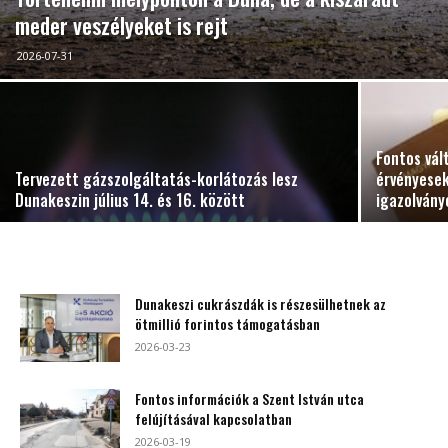
meder veszélyeket is rejt
2026-07-31
Fontos vál
Tervezett gázszolgáltatás-korlátozás lesz
érvényesek
Dunakeszin július 14. és 16. között
igazolvány
Dunakeszi cukrászdák is részesülhetnek az
ötmillió forintos támogatásban
2026-03-23
Fontos információk a Szent István utca
felújításával kapcsolatban
2026-03-19