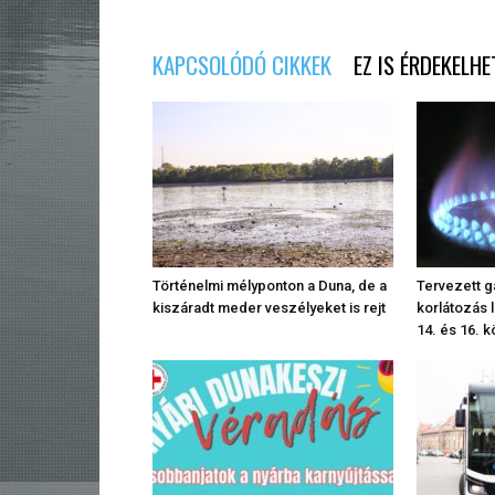
KAPCSOLÓDÓ CIKKEK
EZ IS ÉRDEKELHE
Történelmi mélyponton a Duna, de a
Tervezett g
kiszáradt meder veszélyeket is rejt
korlátozás 
14. és 16. k