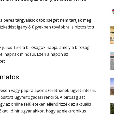
os peres tárgyalások többségét nem tartják meg,
tézkedést igénylő ügyekben továbbra is biztosított
gy július 15-e a bíróságok napja, amely a bírósági
ti napnak minősül. Ezen a napon az
et.
yamatos
yesen vagy papíralapon szeretnének ügyet intézni,
sított ügyfélfogadási rendről. A bíróság azt
gy az online felületeken ellenőrizzék az aktuális
ókat. Jó hír ugyanakkor, hogy az elektronikus