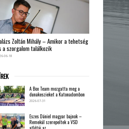
alázs Zoltán Mihály – Amikor a tehetség
s a szorgalom találkozik
26-06-18
ÍREK
A Box Team mozgatta meg a
dunakeszieket a Katonadombon
2026-07-31
Eszes Dániel magyar bajnok –
Remekül szerepeltek a VSD
atlétái az...