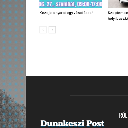
Kezdje a nyarat egy véradással!
Szeptember
helyi busz
RÓL