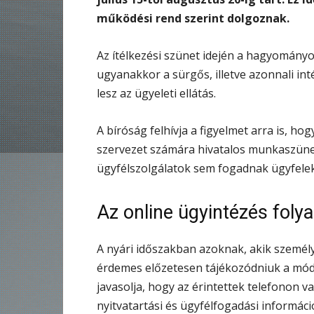
működési rend szerint dolgoznak.
Az ítélkezési szünet idején a hagyomány
ugyanakkor a sürgős, illetve azonnali in
lesz az ügyeleti ellátás.
A bíróság felhívja a figyelmet arra is, ho
szervezet számára hivatalos munkaszüne
ügyfélszolgálatok sem fogadnak ügyfelek
Az online ügyintézés fol
A nyári időszakban azoknak, akik személ
érdemes előzetesen tájékozódniuk a módo
javasolja, hogy az érintettek telefonon va
nyitvatartási és ügyfélfogadási informáci