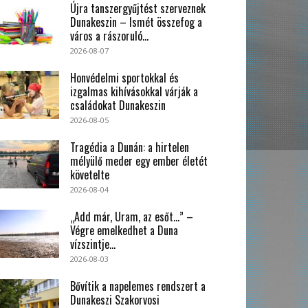
Újra tanszergyűjtést szerveznek
Dunakeszin – Ismét összefog a
város a rászoruló...
2026-08-07
Honvédelmi sportokkal és
izgalmas kihívásokkal várják a
családokat Dunakeszin
2026-08-05
Tragédia a Dunán: a hirtelen
mélyülő meder egy ember életét
követelte
2026-08-04
„Add már, Uram, az esőt…” –
Végre emelkedhet a Duna
vízszintje...
2026-08-03
Bővítik a napelemes rendszert a
Dunakeszi Szakorvosi