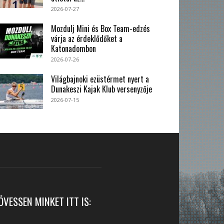
2026-07-27
Mozdulj Mini és Box Team-edzés
várja az érdeklődőket a
Katonadombon
2026-07-26
Világbajnoki ezüstérmet nyert a
Dunakeszi Kajak Klub versenyzője
2026-07-15
ÖVESSEN MINKET ITT IS: