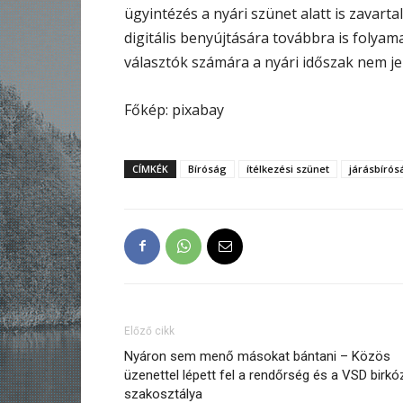
ügyintézés a nyári szünet alatt is zavar
digitális benyújtására továbbra is folyam
választók számára a nyári időszak nem je
Főkép: pixabay
CÍMKÉK
Bíróság
ítélkezési szünet
járásbírós
Előző cikk
Nyáron sem menő másokat bántani – Közös
üzenettel lépett fel a rendőrség és a VSD birkó
szakosztálya