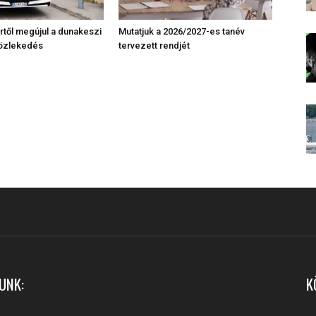
től megújul a dunakeszi
Mutatjuk a 2026/2027-es tanév
közlekedés
tervezett rendjét
UNK:
K