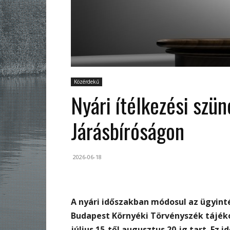
Közérdekű
Nyári ítélkezési szün
Járásbíróságon
2026-06-18
A nyári időszakban módosul az ügyinté
Budapest Környéki Törvényszék tájékoz
július 15-től augusztus 20-ig tart. Ez 