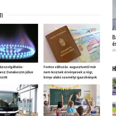
TI
B
é
20
H
ázszolgáltatás-
Fontos változás: augusztustól már
lesz Dunakeszin július
nem lesznek érvényesek a régi,
özött
könyv alakú személyi igazolványok