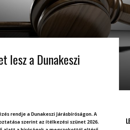
et lesz a Dunakeszi
zés rendje a Dunakeszi Járásbíróságon. A
L
tatása szerint az ítélkezési szünet 2026.
idő alatt a bíróságok a megszokottól eltérő