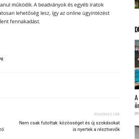
talanul működik. A beadványok és egyéb iratok
atosan lehetőség lesz, így az online ügyintézést
lent fennakadást.
D
ág
A
ö
20
Következő cikk
Nem csak futottak: közösséget és új szokásokat
zó
is nyertek a résztvevők