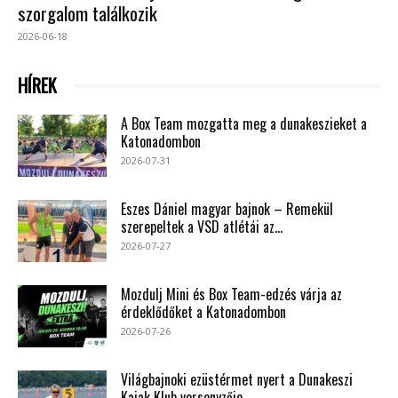
szorgalom találkozik
2026-06-18
HÍREK
A Box Team mozgatta meg a dunakeszieket a
Katonadombon
2026-07-31
Eszes Dániel magyar bajnok – Remekül
szerepeltek a VSD atlétái az...
2026-07-27
Mozdulj Mini és Box Team-edzés várja az
érdeklődőket a Katonadombon
2026-07-26
Világbajnoki ezüstérmet nyert a Dunakeszi
Kajak Klub versenyzője