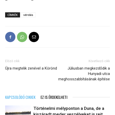
CÍMKÉK
vérdás
Előző cikk
Következő cikk
Újra megtelik zenével a Körönd
Júliusban megkezdődik a
Hunyadi utca
meghosszabbításának építése
KAPCSOLÓDÓ CIKKEK
EZ IS ÉRDEKELHETI
Történelmi mélyponton a Duna, de a
kiszáradt meder veszélyeket is rejt