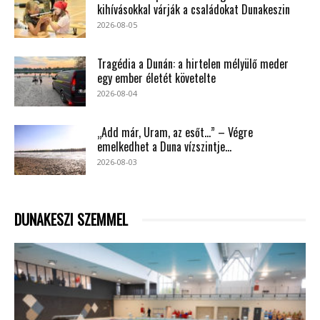
kihívásokkal várják a családokat Dunakeszin
2026-08-05
Tragédia a Dunán: a hirtelen mélyülő meder
egy ember életét követelte
2026-08-04
„Add már, Uram, az esőt…” – Végre
emelkedhet a Duna vízszintje...
2026-08-03
DUNAKESZI SZEMMEL