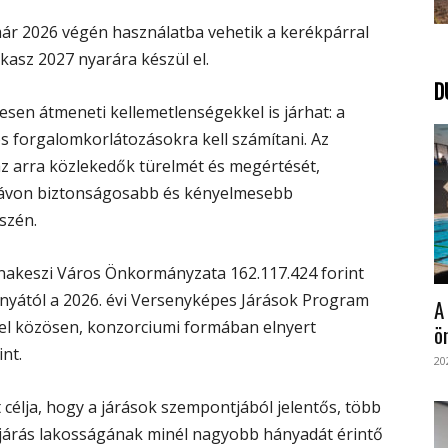
már 2026 végén használatba vehetik a kerékpárral
akasz 2027 nyarára készül el.
D
sen átmeneti kellemetlenségekkel is járhat: a
kos forgalomkorlátozásokra kell számítani. Az
z arra közlekedők türelmét és megértését,
 távon biztonságosabb és kényelmesebb
szén.
nakeszi Város Önkormányzata 162.117.424 forint
yától a 2026. évi Versenyképes Járások Program
A
el közösen, konzorciumi formában elnyert
ö
nt.
20
célja, hogy a járások szempontjából jelentős, több
ott járás lakosságának minél nagyobb hányadát érintő