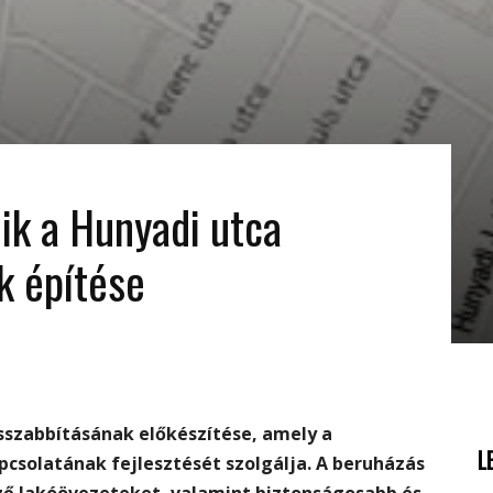
ik a Hunyadi utca
k építése
szabbításának előkészítése, amely a
L
csolatának fejlesztését szolgálja. A beruházás