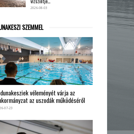
vízszintje...
2026-08-03
UNAKESZI SZEMMEL
 dunakesziek véleményét várja az
nkormányzat az uszodák működéséről
26-07-23