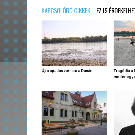
KAPCSOLÓDÓ CIKKEK
EZ IS ÉRDEKELHE
Újra apadás várható a Dunán
Tragédia a D
meder egy e