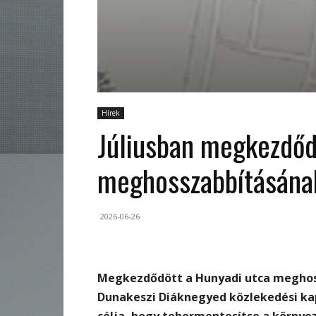
Hírek
Júliusban megkezdőd
meghosszabbításána
2026-06-26
Megkezdődött a Hunyadi utca meghos
Dunakeszi Diáknegyed közlekedési kap