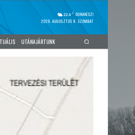
C
DUNAKESZI
22.4
2026. AUGUSZTUS 8. SZOMBAT
TUÁLIS
UTÁNAJÁRTUNK