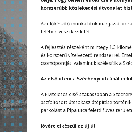
célja, hogy tehermentesítse a környe
korszerűbb közlekedési útvonalat bizto
Az előkészítő munkálatok már javában zajla
felében veszi kezdetét.
A fejlesztés részeként mintegy 1,3 kilom
és korszerű vízelvezető rendszerrel. Emel
csomópontját, valamint kiszélesítik a Széc
Az első ütem a Széchenyi utcánál indu
A kivitelezés első szakaszában a Szécheny
aszfaltozott útszakasz átépítése történik
parkolást a Pipa utca feletti füves terület
Jövőre elkészül az új út