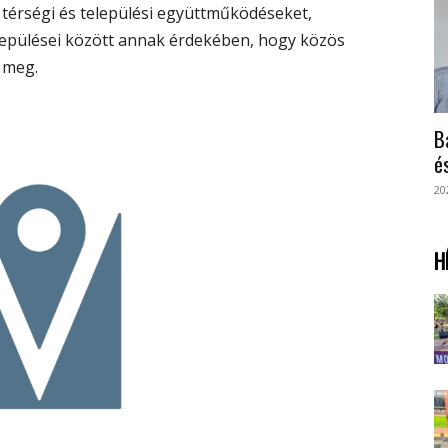
 térségi és települési együttműködéseket,
lepülései között annak érdekében, hogy közös
 meg.
B
é
20
H