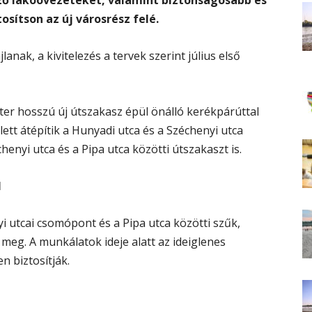
ző lakóövezeteket, valamint biztonságosabb és
sítson az új városrész felé.
nak, a kivitelezés a tervek szerint július első
éter hosszú új útszakasz épül önálló kerékpárúttal
lett átépítik a Hunyadi utca és a Széchenyi utca
henyi utca és a Pipa utca közötti útszakaszt is.
l
i utcai csomópont és a Pipa utca közötti szűk,
 meg. A munkálatok ideje alatt az ideiglenes
en biztosítják.