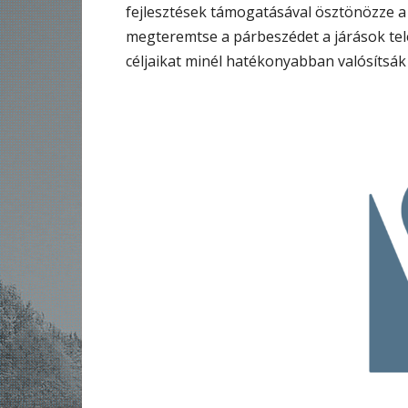
fejlesztések támogatásával ösztönözze a
megteremtse a párbeszédet a járások te
céljaikat minél hatékonyabban valósítsák