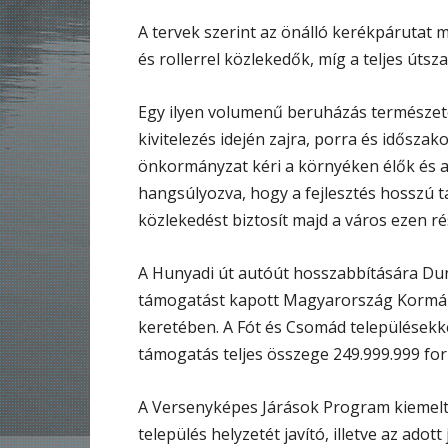
A tervek szerint az önálló kerékpárutat 
és rollerrel közlekedők, míg a teljes útsz
Egy ilyen volumenű beruházás természete
kivitelezés idején zajra, porra és idősza
önkormányzat kéri a környéken élők és a
hangsúlyozva, hogy a fejlesztés hosszú
közlekedést biztosít majd a város ezen ré
A Hunyadi út autóút hosszabbítására Du
támogatást kapott Magyarország Kormán
keretében. A Fót és Csomád településekk
támogatás teljes összege 249.999.999 fori
A Versenyképes Járások Program kiemelt 
település helyzetét javító, illetve az ad