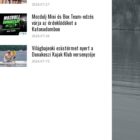
2026-07-27
Mozdulj Mini és Box Team-edzés
várja az érdeklődőket a
Katonadombon
2026-07-26
Világbajnoki ezüstérmet nyert a
Dunakeszi Kajak Klub versenyzője
2026-07-15