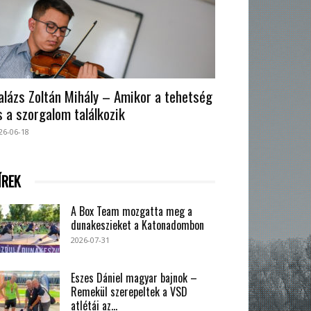
alázs Zoltán Mihály – Amikor a tehetség
s a szorgalom találkozik
26-06-18
ÍREK
A Box Team mozgatta meg a
dunakeszieket a Katonadombon
2026-07-31
Eszes Dániel magyar bajnok –
Remekül szerepeltek a VSD
atlétái az...