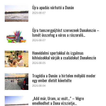
Újra apadás várható a Dunán
2026-08-07
Újra tanszergyűjtést szerveznek Dunakeszin –
Ismét összefog a város a rászoruló...
2026-08-07
Honvédelmi sportokkal és izgalmas
kihívásokkal várják a családokat Dunakeszin
2026-08-05
Tragédia a Dunán: a hirtelen mélyülő meder
egy ember életét követelte
2026-08-04
„Add már, Uram, az esőt…” – Végre
emelkedhet a Duna vízszintje...