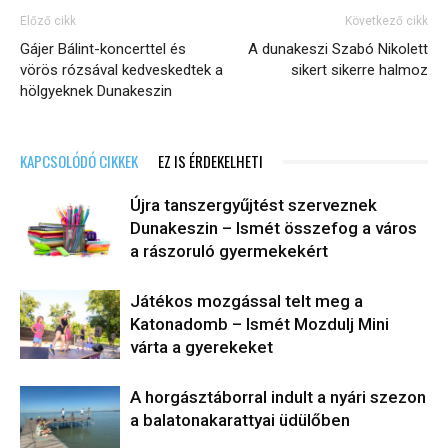
Előző cikk
Következő cikk
Gájer Bálint-koncerttel és
A dunakeszi Szabó Nikolett
vörös rózsával kedveskedtek a
sikert sikerre halmoz
hölgyeknek Dunakeszin
KAPCSOLÓDÓ CIKKEK
EZ IS ÉRDEKELHETI
Újra tanszergyűjtést szerveznek
Dunakeszin – Ismét összefog a város
a rászoruló gyermekekért
Játékos mozgással telt meg a
Katonadomb – Ismét Mozdulj Mini
várta a gyerekeket
A horgásztáborral indult a nyári szezon
a balatonakarattyai üdülőben