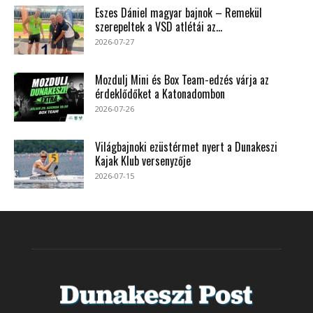
Eszes Dániel magyar bajnok – Remekül
szerepeltek a VSD atlétái az...
2026-07-27
Mozdulj Mini és Box Team-edzés várja az
érdeklődőket a Katonadombon
2026-07-26
Világbajnoki ezüstérmet nyert a Dunakeszi
Kajak Klub versenyzője
2026-07-15