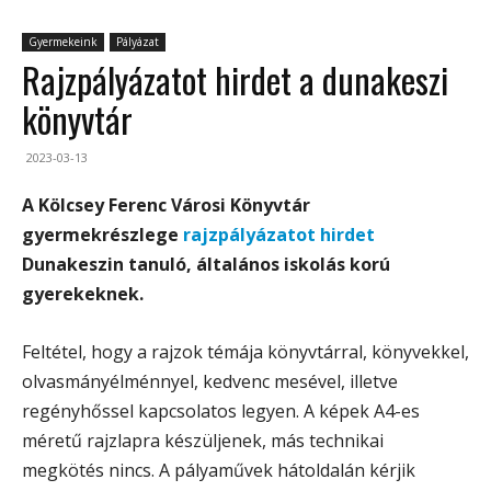
Gyermekeink
Pályázat
Rajzpályázatot hirdet a dunakeszi
könyvtár
2023-03-13
A Kölcsey Ferenc Városi Könyvtár
gyermekrészlege
rajzpályázatot hirdet
Dunakeszin tanuló, általános iskolás korú
gyerekeknek.
Feltétel, hogy a rajzok témája könyvtárral, könyvekkel,
olvasmányélménnyel, kedvenc mesével, illetve
regényhőssel kapcsolatos legyen. A képek A4-es
méretű rajzlapra készüljenek, más technikai
megkötés nincs. A pályaművek hátoldalán kérjik