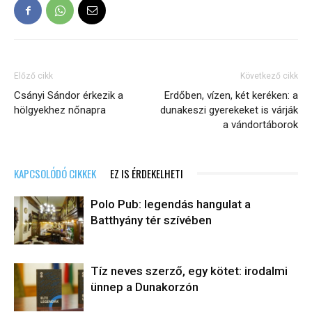
Előző cikk
Következő cikk
Csányi Sándor érkezik a
Erdőben, vízen, két keréken: a
hölgyekhez nőnapra
dunakeszi gyerekeket is várják
a vándortáborok
KAPCSOLÓDÓ CIKKEK
EZ IS ÉRDEKELHETI
Polo Pub: legendás hangulat a
Batthyány tér szívében
Tíz neves szerző, egy kötet: irodalmi
ünnep a Dunakorzón