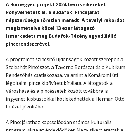
A Bornegyed projekt 2024-ben is sikereket
könyvelhetett el, a Budafoki Pincejárat
népszerűsége töretlen maradt. A tavalyi rekordot
megismételve közel 13 ezer látogató
ismerkedett meg Budafok-Tétény egyedülálló
pincerendszerével.
A programot színesítő újdonságok között szerepelt a
Szeleshát Pincészet, a Taverna Borászat és a Kultikum
Rendezőház csatlakozása, valamint a Komáromi úti
légoltalmi pince kibővített kínálata. A látogatók a
Városháza és a pincészetek között továbbra is
ingyenes kisbuszokkal közlekedhettek a Herman Ottó
Intézet jóvoltából.
A Pincejárathoz kapcsolódóan számos kulturális
program várta az érdeklődőket. Nagy sikert arattak a