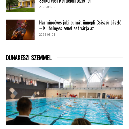
Szakorvosi Rendelőintézetnél
2026-08-02
Harmincéves jubileumát ünnepli Csiszér László
– Különleges zenei est várja az...
2026-08-01
DUNAKESZI SZEMMEL