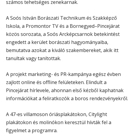
számos tehetséges zenekarnak.
A Soós István Borászati Technikum és Szakképző
Iskola, a Promontor TV és a Bornegyed–Pincejárat
közös sorozata, a Soós Arcképcsarnok betekintést
engedett a kerület borászati hagyományaiba,
bemutatva azokat a kiváló szakembereket, akik itt
tanultak vagy tanítottak.
A projekt marketing- és PR-kampánya egész évben
zajlott online és offline felületeken. Elindult a
Pincejárat hírlevele, ahonnan első kézből kaphatnak
információkat a feliratkozók a boros rendezvényekről.
A 47-es villamoson óriásplakátokon, Citylight
plakátokon és molinókon keresztül hívták fel a
figyelmet a programra.