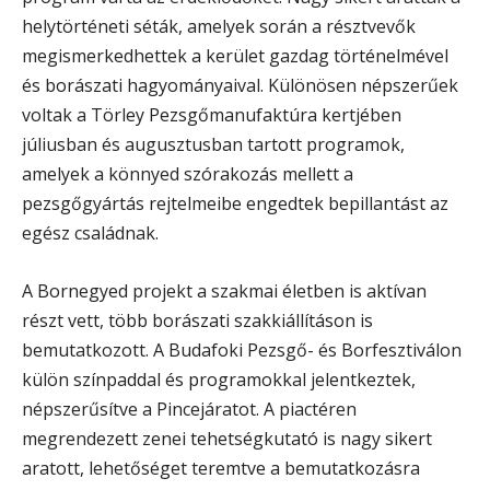
helytörténeti séták, amelyek során a résztvevők
megismerkedhettek a kerület gazdag történelmével
és borászati hagyományaival. Különösen népszerűek
voltak a Törley Pezsgőmanufaktúra kertjében
júliusban és augusztusban tartott programok,
amelyek a könnyed szórakozás mellett a
pezsgőgyártás rejtelmeibe engedtek bepillantást az
egész családnak.
A Bornegyed projekt a szakmai életben is aktívan
részt vett, több borászati szakkiállításon is
bemutatkozott. A Budafoki Pezsgő- és Borfesztiválon
külön színpaddal és programokkal jelentkeztek,
népszerűsítve a Pincejáratot. A piactéren
megrendezett zenei tehetségkutató is nagy sikert
aratott, lehetőséget teremtve a bemutatkozásra