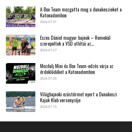
A Box Team mozgatta meg a dunakeszieket a
Katonadombon
2026-07-31
Eszes Dániel magyar bajnok – Remekül
szerepeltek a VSD atlétái az...
2026-07-27
Mozdulj Mini és Box Team-edzés várja az
érdeklődőket a Katonadombon
2026-07-26
Világbajnoki ezüstérmet nyert a Dunakeszi
Kajak Klub versenyzője
2026-07-15