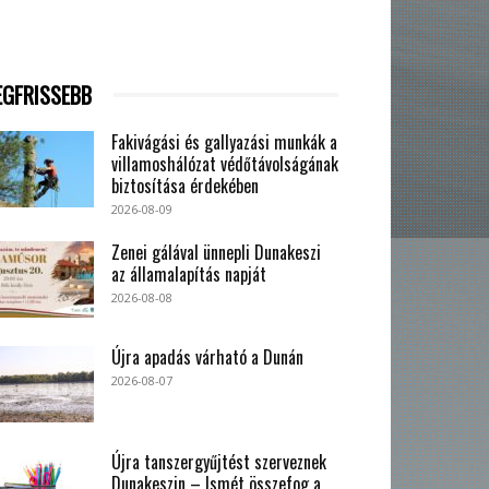
EGFRISSEBB
Fakivágási és gallyazási munkák a
villamoshálózat védőtávolságának
biztosítása érdekében
2026-08-09
Zenei gálával ünnepli Dunakeszi
az államalapítás napját
2026-08-08
Újra apadás várható a Dunán
2026-08-07
Újra tanszergyűjtést szerveznek
Dunakeszin – Ismét összefog a