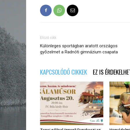
Előző cikk
Különleges sportágban aratott országos
győzelmet a Radnóti gimnázium csapata
KAPCSOLÓDÓ CIKKEK
EZ IS ÉRDEKELHE
Zenei gálával ünnepli Dunakeszi az
Honvédelmi 