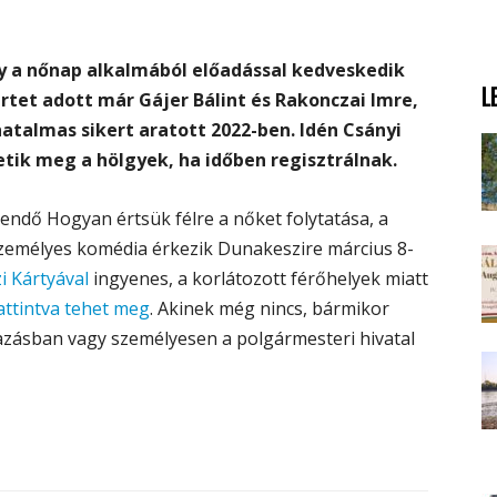
 a nőnap alkalmából előadással kedveskedik
L
tet adott már Gájer Bálint és Rakonczai Imre,
hatalmas sikert aratott 2022-ben. Idén Csányi
tik meg a hölgyek, ha időben regisztrálnak.
endő Hogyan értsük félre a nőket folytatása, a
személyes komédia érkezik Dunakeszire március 8-
 Kártyával
ingyenes, a korlátozott férőhelyek miatt
attintva tehet meg
. Akinek még nincs, bármikor
azásban vagy személyesen a polgármesteri hivatal