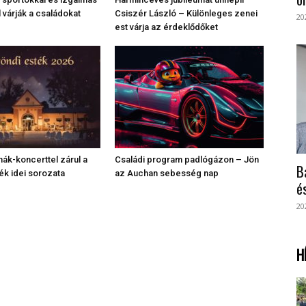
 várják a családokat
Csiszér László – Különleges zenei
20
est várja az érdeklődőket
k-koncerttel zárul a
Családi program padlógázon – Jön
B
ék idei sorozata
az Auchan sebesség nap
é
20
H