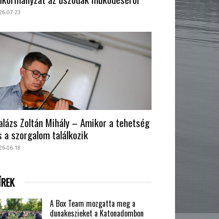
26-07-23
alázs Zoltán Mihály – Amikor a tehetség
s a szorgalom találkozik
26-06-18
ÍREK
A Box Team mozgatta meg a
dunakeszieket a Katonadombon