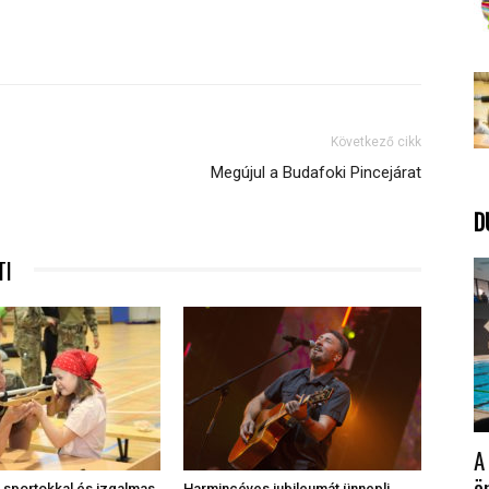
Következő cikk
Megújul a Budafoki Pincejárat
D
TI
A
ö
sportokkal és izgalmas
Harmincéves jubileumát ünnepli