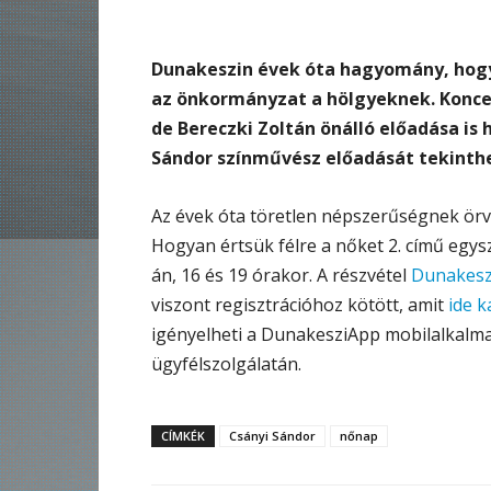
Dunakeszin évek óta hagyomány, hogy
az önkormányzat a hölgyeknek. Koncer
de Bereczki Zoltán önálló előadása is 
Sándor színművész előadását tekinthe
Az évek óta töretlen népszerűségnek örv
Hogyan értsük félre a nőket 2. című egy
án, 16 és 19 órakor. A részvétel
Dunakeszi
viszont regisztrációhoz kötött, amit
ide k
igényelheti a DunakesziApp mobilalkalm
ügyfélszolgálatán.
CÍMKÉK
Csányi Sándor
nőnap