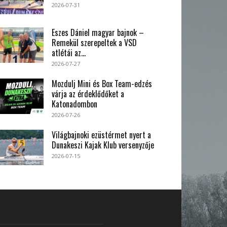
2026-07-31
Eszes Dániel magyar bajnok –
Remekül szerepeltek a VSD
atlétái az...
2026-07-27
Mozdulj Mini és Box Team-edzés
várja az érdeklődőket a
Katonadombon
2026-07-26
Világbajnoki ezüstérmet nyert a
Dunakeszi Kajak Klub versenyzője
2026-07-15