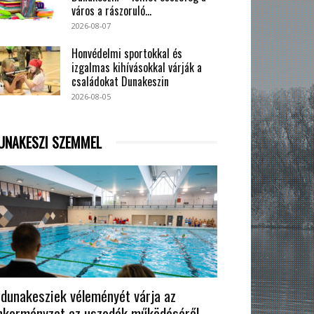
város a rászoruló...
2026-08-07
Honvédelmi sportokkal és
izgalmas kihívásokkal várják a
családokat Dunakeszin
2026-08-05
UNAKESZI SZEMMEL
 dunakesziek véleményét várja az
nkormányzat az uszodák működéséről