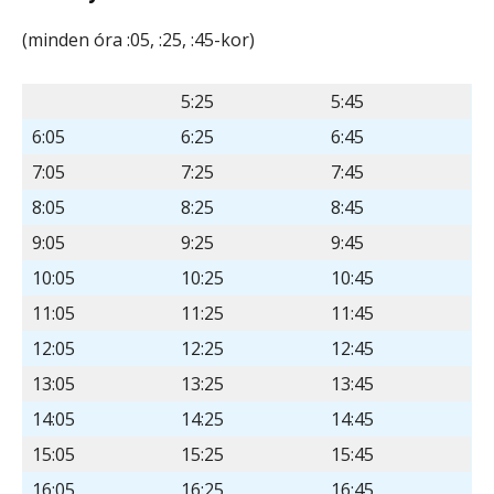
(minden óra :05, :25, :45-kor)
5:25
5:45
6:05
6:25
6:45
7:05
7:25
7:45
8:05
8:25
8:45
9:05
9:25
9:45
10:05
10:25
10:45
11:05
11:25
11:45
12:05
12:25
12:45
13:05
13:25
13:45
14:05
14:25
14:45
15:05
15:25
15:45
16:05
16:25
16:45