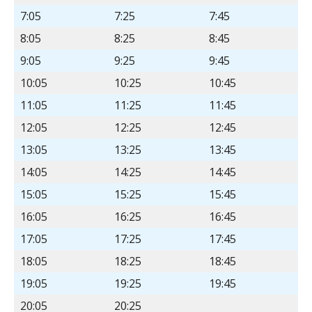
7:05
7:25
7:45
8:05
8:25
8:45
9:05
9:25
9:45
10:05
10:25
10:45
11:05
11:25
11:45
12:05
12:25
12:45
13:05
13:25
13:45
14:05
14:25
14:45
15:05
15:25
15:45
16:05
16:25
16:45
17:05
17:25
17:45
18:05
18:25
18:45
19:05
19:25
19:45
20:05
20:25