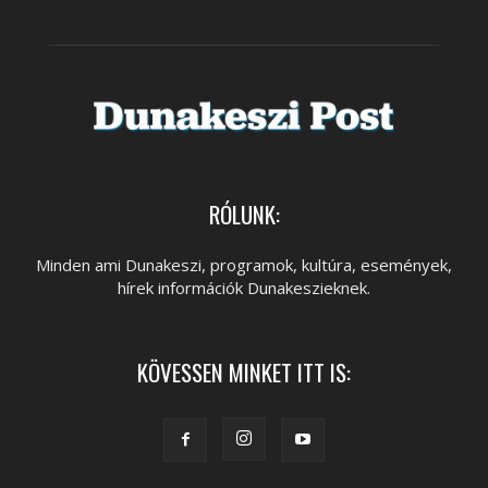
RÓLUNK:
Minden ami Dunakeszi, programok, kultúra, események,
hírek információk Dunakeszieknek.
KÖVESSEN MINKET ITT IS: