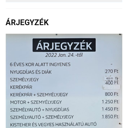
ÁRJEGYZÉK