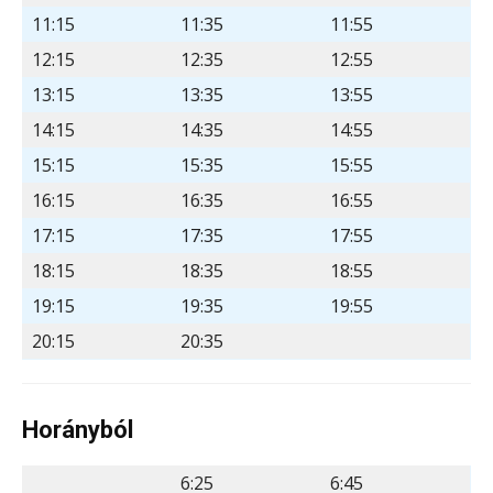
11:15
11:35
11:55
12:15
12:35
12:55
13:15
13:35
13:55
14:15
14:35
14:55
15:15
15:35
15:55
16:15
16:35
16:55
17:15
17:35
17:55
18:15
18:35
18:55
19:15
19:35
19:55
20:15
20:35
Horányból
6:25
6:45