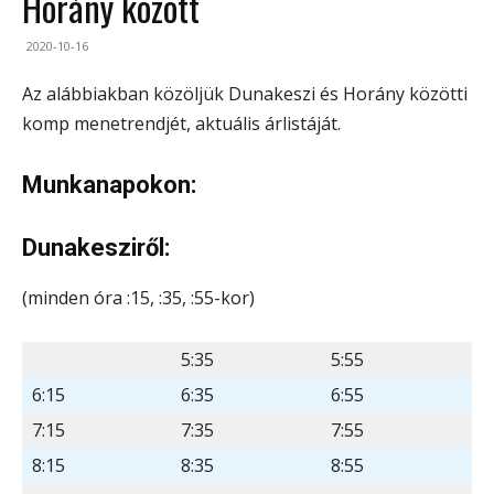
Horány között
2020-10-16
Az alábbiakban közöljük Dunakeszi és Horány közötti
komp menetrendjét, aktuális árlistáját.
Munkanapokon:
Dunakesziről:
(minden óra :15, :35, :55-kor)
5:35
5:55
6:15
6:35
6:55
7:15
7:35
7:55
8:15
8:35
8:55