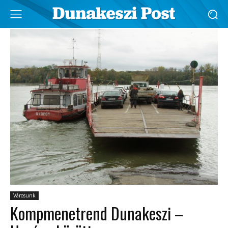
Városunk
Kompmenetrend Dunakeszi –