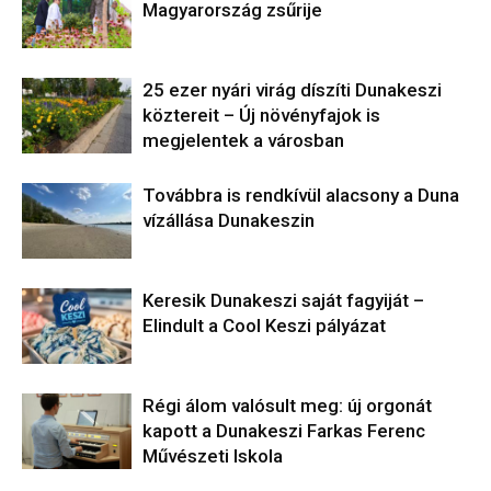
Magyarország zsűrije
25 ezer nyári virág díszíti Dunakeszi
köztereit – Új növényfajok is
megjelentek a városban
Továbbra is rendkívül alacsony a Duna
vízállása Dunakeszin
Keresik Dunakeszi saját fagyiját –
Elindult a Cool Keszi pályázat
Régi álom valósult meg: új orgonát
kapott a Dunakeszi Farkas Ferenc
Művészeti Iskola