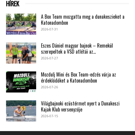
HÍREK
A Box Team mozgatta meg a dunakeszieket a
Katonadombon
2026-07-31
Eszes Dániel magyar bajnok – Remekül
szerepeltek a VSD atlétái az...
2026-07-27
Mozdulj Mini és Box Team-edzés várja az
érdeklődőket a Katonadombon
2026-07-26
Világbajnoki ezüstérmet nyert a Dunakeszi
Kajak Klub versenyzője
2026-07-15