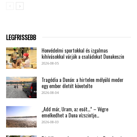
LEGFRISSEBB
Honvédelmi sportokkal és izgalmas
kihívásokkal várják a családokat Dunakeszin
2026-08-05
Tragédia a Dunán: a hirtelen mélyülő meder
egy ember életét követelte
2026-08-04
„Add már, Uram, az esőt…” – Végre
emelkedhet a Duna vízszintje...
2026-08-03