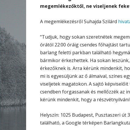
megemlékezőktől, ne viseljenek feket
A megemlékezésről Suhajda Szilárd
hivat
“Tudjuk, hogy sokan szeretnétek megemlé
órától 22:00 óráig csendes főhajtást tart
barlang feletti parkban található hegymá
bármikor érkezhettek. Ha sokan leszünk,
érkezőknek is. Arra kérünk mindenkit, hog
mi is egyesüljünk az ő álmaival, színes e
viseljetek magatokon. A sajtó képviselőit 
csendben forgassanak és mellőzzék az int
kérünk mindenkit, hogy a részvétnyilvání
Helyszín: 1025 Budapest, Pusztaszeri út 35
található, a Google térképen Barlangkut