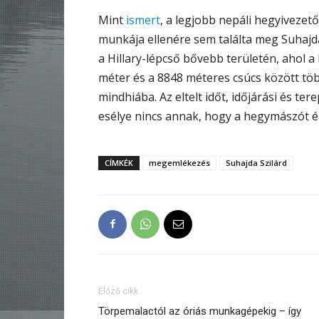
Mint
ismert
, a legjobb nepáli hegyivezet
munkája ellenére sem találta meg Suhajd
a Hillary-lépcső bővebb területén, ahol a
méter és a 8848 méteres csúcs között töb
mindhiába. Az eltelt időt, időjárási és t
esélye nincs annak, hogy a hegymászót éle
CÍMKÉK
megemlékezés
Suhajda Szilárd
Előző cikk
Törpemalactól az óriás munkagépekig – így