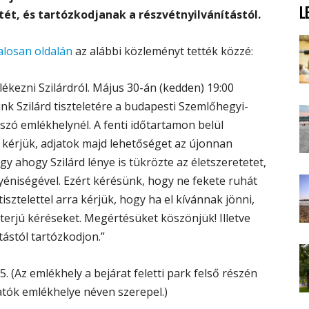
L
ét, és tartózkodjanak a részvétnyilvánítástól.
alosan oldalán
az alábbi közleményt tették közzé:
kezni Szilárdról. Május 30-án (kedden) 19:00
unk Szilárd tiszteletére a budapesti Szemlőhegyi-
szó emlékhelynél. A fenti időtartamon belül
 kérjük, adjatok majd lehetőséget az újonnan
y ahogy Szilárd lénye is tükrözte az életszeretetet,
gyéniségével. Ezért kérésünk, hogy ne fekete ruhát
tisztelettel arra kérjük, hogy ha el kívánnak jönni,
erjú kéréseket. Megértésüket köszönjük! Illetve
tástól tartózkodjon.”
. (Az emlékhely a bejárat feletti park felső részén
atók emlékhelye néven szerepel.)