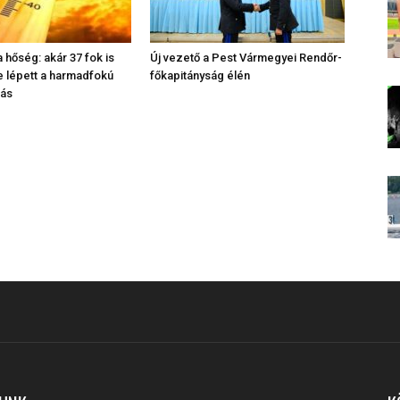
 hőség: akár 37 fok is
Új vezető a Pest Vármegyei Rendőr-
be lépett a harmadfokú
főkapitányság élén
tás