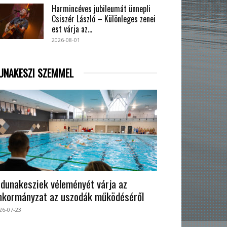
Harmincéves jubileumát ünnepli
Csiszér László – Különleges zenei
est várja az...
2026-08-01
UNAKESZI SZEMMEL
 dunakesziek véleményét várja az
nkormányzat az uszodák működéséről
26-07-23