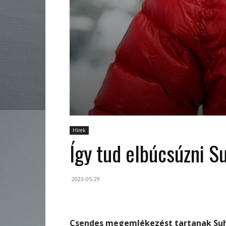
Hírek
Így tud elbúcsúzni Su
2023-05-29
Csendes megemlékezést tartanak Suhaj