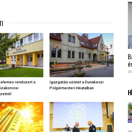
TI
B
é
20
apelemes rendszert a
Igazgatási szünet a Dunakeszi
Szakorvosi
Polgármesteri Hivatalban
H
zetnél