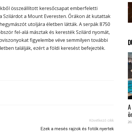
őkből összeállított keresőcsapat emberfeletti
a Szilárdot a Mount Everesten. Órákon át kutattak
 hegymászót utoljára életben látták. A serpák 8750
bször fel-alá másztak és keresték Szilárd nyomát,
erepviszonyokat figyelembe véve semmilyen további
D
tben találják, ezért a földi keresést befejezték.
A
ö
Következő cikk
20
Ezek a mesés rajzok és fotók nyertek