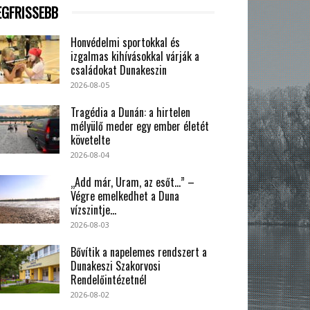
EGFRISSEBB
Honvédelmi sportokkal és
izgalmas kihívásokkal várják a
családokat Dunakeszin
2026-08-05
Tragédia a Dunán: a hirtelen
mélyülő meder egy ember életét
követelte
2026-08-04
„Add már, Uram, az esőt…” –
Végre emelkedhet a Duna
vízszintje...
2026-08-03
Bővítik a napelemes rendszert a
Dunakeszi Szakorvosi
Rendelőintézetnél
2026-08-02