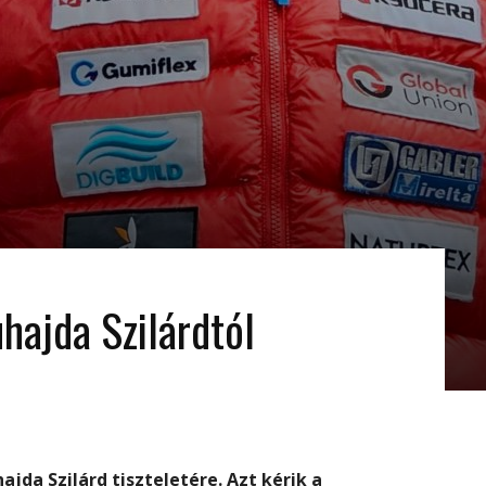
hajda Szilárdtól
da Szilárd tiszteletére. Azt kérik a