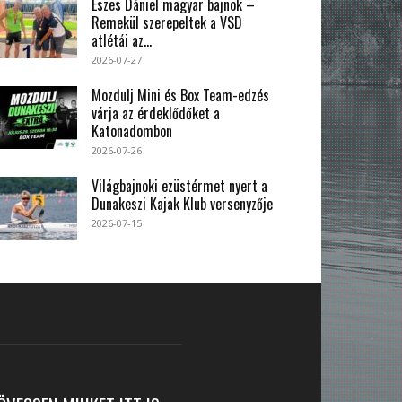
Eszes Dániel magyar bajnok –
Remekül szerepeltek a VSD
atlétái az...
2026-07-27
Mozdulj Mini és Box Team-edzés
várja az érdeklődőket a
Katonadombon
2026-07-26
Világbajnoki ezüstérmet nyert a
Dunakeszi Kajak Klub versenyzője
2026-07-15