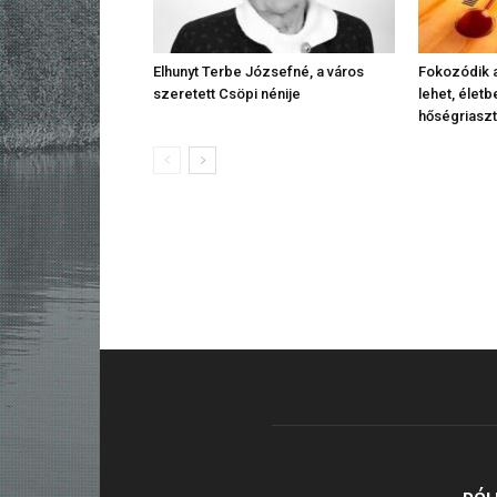
Elhunyt Terbe Józsefné, a város
Fokozódik a
szeretett Csöpi nénije
lehet, élet
hőségriasz