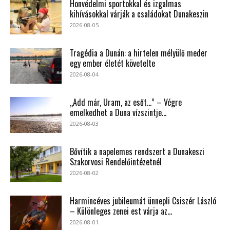
Honvédelmi sportokkal és izgalmas
kihívásokkal várják a családokat Dunakeszin
2026-08-05
Tragédia a Dunán: a hirtelen mélyülő meder
egy ember életét követelte
2026-08-04
„Add már, Uram, az esőt…” – Végre
emelkedhet a Duna vízszintje...
2026-08-03
Bővítik a napelemes rendszert a Dunakeszi
Szakorvosi Rendelőintézetnél
2026-08-02
Harmincéves jubileumát ünnepli Csiszér László
– Különleges zenei est várja az...
2026-08-01