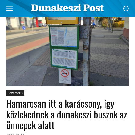
Közérdekű
Hamarosan itt a karácsony, így
közlekednek a dunakeszi buszok az
ünnepek alatt