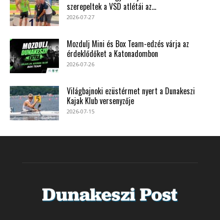
szerepeltek a VSD atlétái az...
2026-07-27
Mozdulj Mini és Box Team-edzés várja az
érdeklődőket a Katonadombon
2026-07-26
Világbajnoki ezüstérmet nyert a Dunakeszi
Kajak Klub versenyzője
2026-07-15