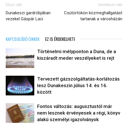
Előző cikk
Következő cikk
Dunakeszi gardróbjában
Csütörtökön közmeghallgatást
vezekel Gáspár Laci
tartanak a városházán
KAPCSOLÓDÓ CIKKEK
EZ IS ÉRDEKELHETI
Történelmi mélyponton a Duna, de a
kiszáradt meder veszélyeket is rejt
Tervezett gázszolgáltatás-korlátozás
lesz Dunakeszin július 14. és 16.
között
Fontos változás: augusztustól már
nem lesznek érvényesek a régi, könyv
alakú személyi igazolványok