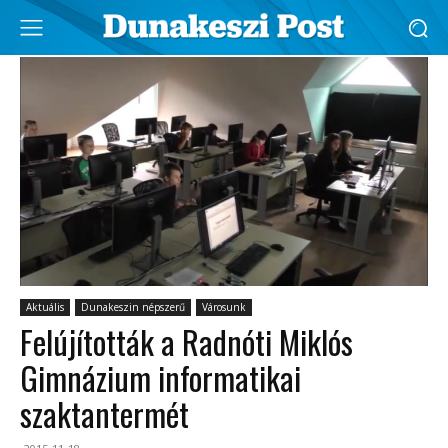
Aktuális
Dunakeszin népszerű
Városunk
Felújították a Radnóti Miklós
Gimnázium informatikai
szaktantermét