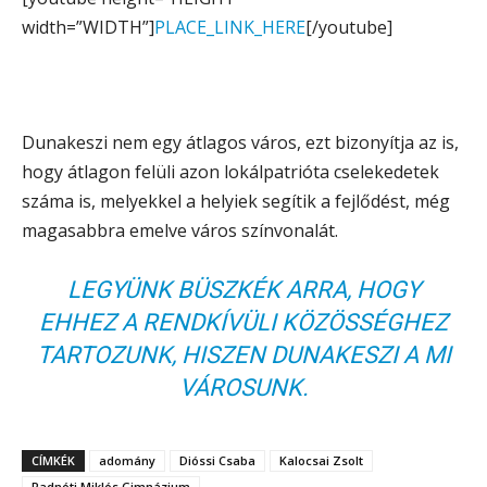
width=”WIDTH”]
PLACE_LINK_HERE
[/youtube]
Dunakeszi nem egy átlagos város, ezt bizonyítja az is,
hogy átlagon felüli azon lokálpatrióta cselekedetek
száma is, melyekkel a helyiek segítik a fejlődést, még
magasabbra emelve város színvonalát.
LEGYÜNK BÜSZKÉK ARRA, HOGY
EHHEZ A RENDKÍVÜLI KÖZÖSSÉGHEZ
TARTOZUNK, HISZEN DUNAKESZI A MI
VÁROSUNK.
CÍMKÉK
adomány
Dióssi Csaba
Kalocsai Zsolt
Radnóti Miklós Gimnázium