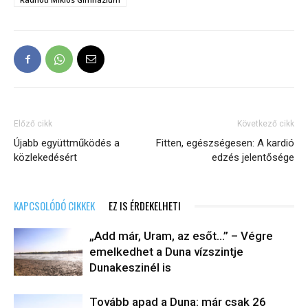
Előző cikk
Következő cikk
Újabb együttműködés a
Fitten, egészségesen: A kardió
közlekedésért
edzés jelentősége
KAPCSOLÓDÓ CIKKEK
EZ IS ÉRDEKELHETI
„Add már, Uram, az esőt…” – Végre
emelkedhet a Duna vízszintje
Dunakeszinél is
Tovább apad a Duna: már csak 26