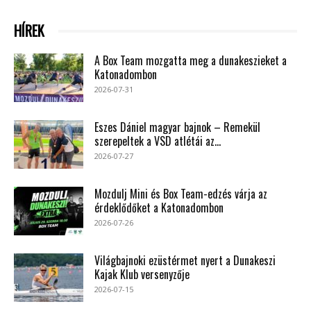
HÍREK
A Box Team mozgatta meg a dunakeszieket a
Katonadombon
2026-07-31
Eszes Dániel magyar bajnok – Remekül
szerepeltek a VSD atlétái az...
2026-07-27
Mozdulj Mini és Box Team-edzés várja az
érdeklődőket a Katonadombon
2026-07-26
Világbajnoki ezüstérmet nyert a Dunakeszi
Kajak Klub versenyzője
2026-07-15