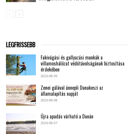
LEGFRISSEBB
Fakivágási és gallyazási munkák a
villamoshálózat védőtávolságának biztosítása
érdekében
2026-08-09
Zenei gálával ünnepli Dunakeszi az
államalapítás napját
2026-08-08
Újra apadás várható a Dunán
2026-08-07