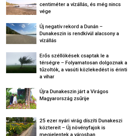
centiméter a vízállás, és még nincs
vége
Új negatív rekord a Dunán –
Dunakeszin is rendkívül alacsony a
vízállás
Erős széllökések csaptak le a
térségre – Folyamatosan dolgoznak a
tűzoltók, a vasúti közlekedést is érinti
a vihar
Újra Dunakeszin járt a Virágos
Magyarország zsűrije
25 ezer nyári virág díszíti Dunakeszi
köztereit – Új növényfajok is
megjelentek a városban