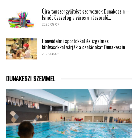
Újra tanszergyűjtést szerveznek Dunakeszin –
Ismét összefog a város a rászoruló...
2026-08-07
Honvédelmi sportokkal és izgalmas
kihívásokkal várják a családokat Dunakeszin
2026-08-05
DUNAKESZI SZEMMEL