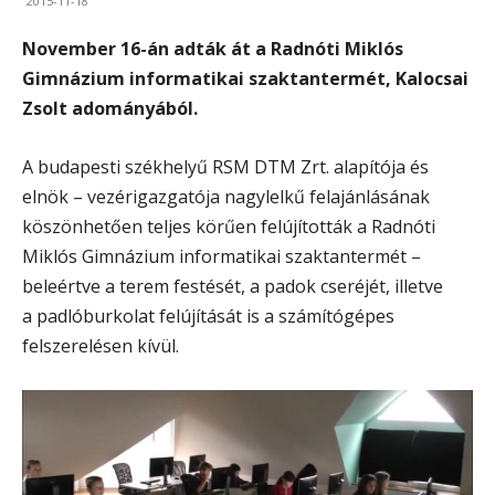
2015-11-18
November 16-án adták át a Radnóti Miklós
Gimnázium informatikai szaktantermét, Kalocsai
Zsolt adományából.
A budapesti székhelyű RSM DTM Zrt. alapítója és
elnök – vezérigazgatója nagylelkű felajánlásának
köszönhetően teljes körűen felújították a Radnóti
Miklós Gimnázium informatikai szaktantermét –
beleértve a terem festését, a padok cseréjét, illetve
a padlóburkolat felújítását is a számítógépes
felszerelésen kívül.