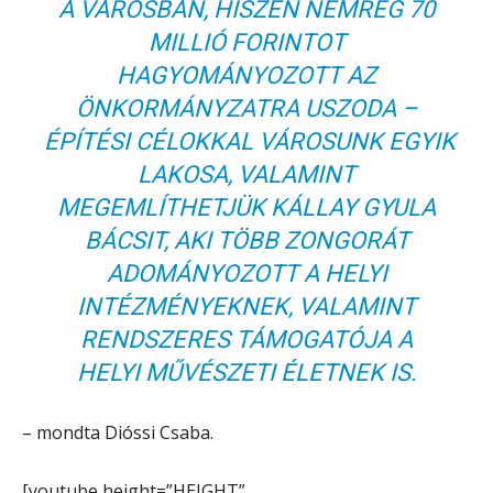
A VÁROSBAN, HISZEN NEMRÉG 70
MILLIÓ FORINTOT
HAGYOMÁNYOZOTT AZ
ÖNKORMÁNYZATRA USZODA –
ÉPÍTÉSI CÉLOKKAL VÁROSUNK EGYIK
LAKOSA, VALAMINT
MEGEMLÍTHETJÜK KÁLLAY GYULA
BÁCSIT, AKI TÖBB ZONGORÁT
ADOMÁNYOZOTT A HELYI
INTÉZMÉNYEKNEK, VALAMINT
RENDSZERES TÁMOGATÓJA A
HELYI MŰVÉSZETI ÉLETNEK IS.
– mondta Dióssi Csaba.
[youtube height=”HEIGHT”