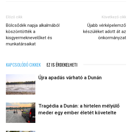
Előző cikk
Következő cikk
Bölcsődék napja alkalmából
Újabb vérképelemző
köszöntötték a
készüléket adott át az
kisgyermeknevelőket és
önkormányzat
munkatársaikat
KAPCSOLÓDÓ CIKKEK
EZ IS ÉRDEKELHETI
Újra apadás várható a Dunán
Tragédia a Dunán: a hirtelen mélyülő
meder egy ember életét követelte