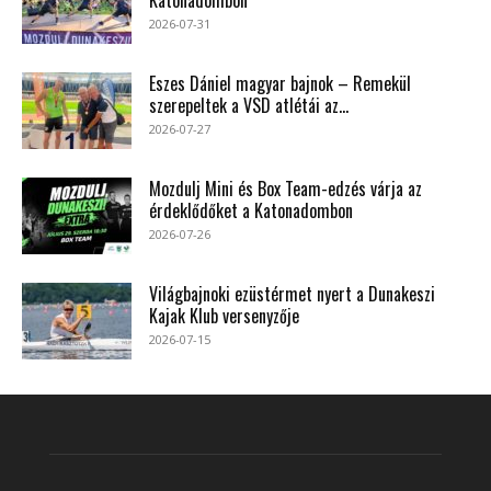
2026-07-31
Eszes Dániel magyar bajnok – Remekül
szerepeltek a VSD atlétái az...
2026-07-27
Mozdulj Mini és Box Team-edzés várja az
érdeklődőket a Katonadombon
2026-07-26
Világbajnoki ezüstérmet nyert a Dunakeszi
Kajak Klub versenyzője
2026-07-15