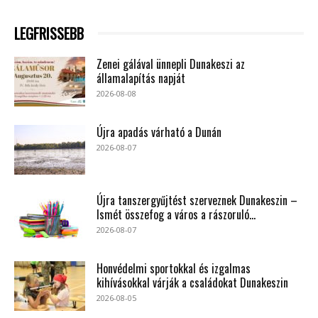
LEGFRISSEBB
Zenei gálával ünnepli Dunakeszi az
államalapítás napját
2026-08-08
Újra apadás várható a Dunán
2026-08-07
Újra tanszergyűjtést szerveznek Dunakeszin –
Ismét összefog a város a rászoruló...
2026-08-07
Honvédelmi sportokkal és izgalmas
kihívásokkal várják a családokat Dunakeszin
2026-08-05