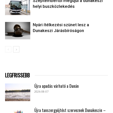
Szeptembertől megújul a dunakeszi
helyi buszközlekedés
Nyári ítélkezési szünet lesz a
Dunakeszi Járásbíróságon
LEGFRISSEBB
Újra apadás várható a Dunán
2026-08-07
Újra tanszergyűjtést szerveznek Dunakeszin –