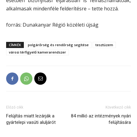
esetben bizonyítási eljárásban is felhasználhatóak,
alkalmasak mindenféle felderítésre – tette hozzá.
forrás: Dunakanyar Régió közéleti újság
CÍMKÉK
polgárőrség és rendőrség segítése
tesztüzem
városi térfigyelő kamerarendszer
Előző cikk
Következő cikk
Felújítás miatt lezárják a
84 millió az intézmények nyári
gyártelepi vasúti aluljárót
felújítására