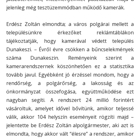
jelenleg még tesztüzemmódban működő kamerák.
Erdész Zoltán elmondta; a város polgárai mellett a
településünkre érkezőket reklámtáblákon
tájékoztatják, hogy kamerával védett település
Dunakeszi. – Évről évre csökken a bűncselekmények
száma Dunakeszin. Reményeink szerint a
kamerarendszernek köszönhetően ez a statisztika
tovább javul. Egyébként jó érzéssel mondom, hogy a
rendőrség, a polgárőrség, a lakosság és az
önkormányzat összefogása, együttműködése ezt
nagyban segíti. A rendszert 24 millió forintért
vásároltuk, amelyet idővel bővítünk, amikor teljessé
válik, akkor 104 helyszín eseményeit rögzíti majd –
jelentette be Erdész Zoltán alpolgármester, aki azt is
elmondta, hogy akkor vált “élesre” a rendszer, amikor