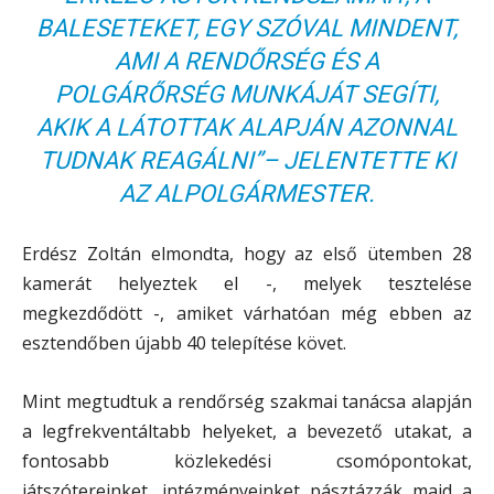
BALESETEKET, EGY SZÓVAL MINDENT,
AMI A RENDŐRSÉG ÉS A
POLGÁRŐRSÉG MUNKÁJÁT SEGÍTI,
AKIK A LÁTOTTAK ALAPJÁN AZONNAL
TUDNAK REAGÁLNI”– JELENTETTE KI
AZ ALPOLGÁRMESTER.
Erdész Zoltán elmondta, hogy az első ütemben 28
kamerát helyeztek el -, melyek tesztelése
megkezdődött -, amiket várhatóan még ebben az
esztendőben újabb 40 telepítése követ.
Mint megtudtuk a rendőrség szakmai tanácsa alapján
a legfrekventáltabb helyeket, a bevezető utakat, a
fontosabb közlekedési csomópontokat,
játszótereinket, intézményeinket pásztázzák majd a