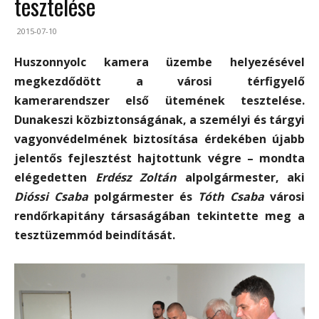
tesztelése
2015-07-10
Huszonnyolc kamera üzembe helyezésével
megkezdődött a városi térfigyelő
kamerarendszer első ütemének tesztelése.
Dunakeszi közbiztonságának, a személyi és tárgyi
vagyonvédelmének biztosítása érdekében újabb
jelentős fejlesztést hajtottunk végre – mondta
elégedetten
Erdész
Zoltán
alpolgármester, aki
Dióssi Csaba
polgármester és
Tóth Csaba
városi
rendőrkapitány társaságában tekintette meg a
tesztüzemmód beindítását.