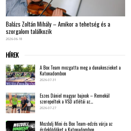
Balázs Zoltán Mihály – Amikor a tehetség és a
szorgalom találkozik
2026-06-18
HÍREK
A Box Team mozgatta meg a dunakeszieket a
Katonadombon
2026-07-31
Eszes Dániel magyar bajnok – Remekül
szerepeltek a VSD atlétái az...
2026-07-27
Mozdulj Mini és Box Team-edzés várja az
érdeklődőket a Katonadombon