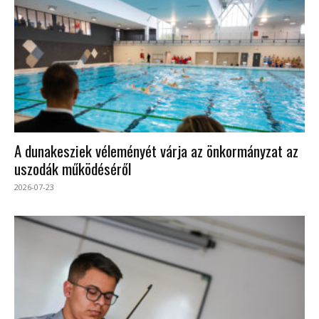
A dunakesziek véleményét várja az önkormányzat az
uszodák működéséről
2026-07-23