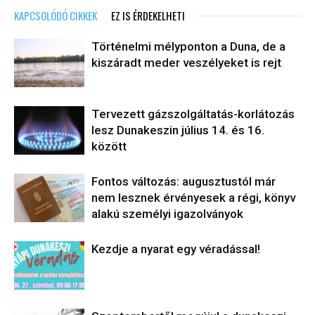
KAPCSOLÓDÓ CIKKEK
EZ IS ÉRDEKELHETI
Történelmi mélyponton a Duna, de a
kiszáradt meder veszélyeket is rejt
Tervezett gázszolgáltatás-korlátozás
lesz Dunakeszin július 14. és 16.
között
Fontos változás: augusztustól már
nem lesznek érvényesek a régi, könyv
alakú személyi igazolványok
Kezdje a nyarat egy véradással!