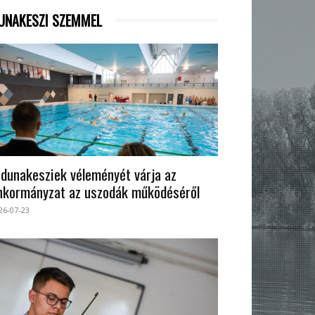
UNAKESZI SZEMMEL
 dunakesziek véleményét várja az
nkormányzat az uszodák működéséről
26-07-23