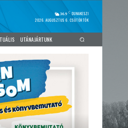
C
DUNAKESZI
36.9
2026. AUGUSZTUS 6. CSÜTÖRTÖK
TUÁLIS
UTÁNAJÁRTUNK