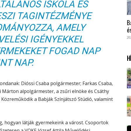
LTALÁNOS ISKOLA ÉS
SZI TAGINTÉZMÉNYE
B
MÁNYOZZA, AMELY
é
VELÉSI IGÉNYEKKEL
20
ERMEKEKET FOGAD NAP
H
NT NAP.
mondanak: Dióssi Csaba polgármester; Farkas Csaba,
ri Márton alpolgármester, a zsűri elnöke és Csáthy
 Közreműködik a Babják Színjátszó Stúdió, valamint
eg, hogyan látják gyermekeink a várost. Csoportok
lőzetesen a VOKE József Attila Művelődési