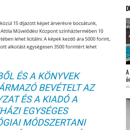
D
k közül 15 díjazott képet árverésre bocsátunk,
f Attila Művelődési Központ színháztermében 10
ében lehet licitálni. A képek kezdő ára 5000 forint,
llított alkotást egységesen 3500 forintért lehet
A
BŐL ÉS A KÖNYVEK
ö
ÁRMAZÓ BEVÉTELT AZ
20
AT ÉS A KIADÓ A
HÁZI EGYSÉGES
GIAI MÓDSZERTANI