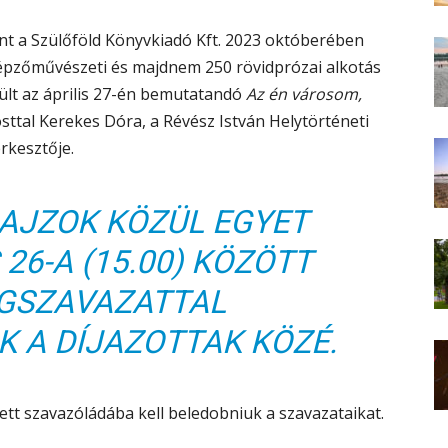
t a Szülőföld Könyvkiadó Kft. 2023 októberében
épzőművészeti és majdnem 250 rövidprózai alkotás
rült az április 27-én bemutatandó
Az én városom,
sttal Kerekes Dóra, a Révész István Helytörténeti
rkesztője.
RAJZOK KÖZÜL EGYET
 26-A (15.00) KÖZÖTT
GSZAVAZATTAL
 A DÍJAZOTTAK KÖZÉ.
tt szavazóládába kell beledobniuk a szavazataikat.