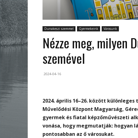
Dunakeszi szemmel
Gyermekeink
Városunk
Nézze meg, milyen D
szemével
2024-04-16
2024. április 16–26. között különleges 
Művelődési Központ Magyarság, Gérecz
gyermek és fiatal képzőművészeti alk
vonása, hogy megmutatják: hogyan lát
pontosabban az ő városukat.