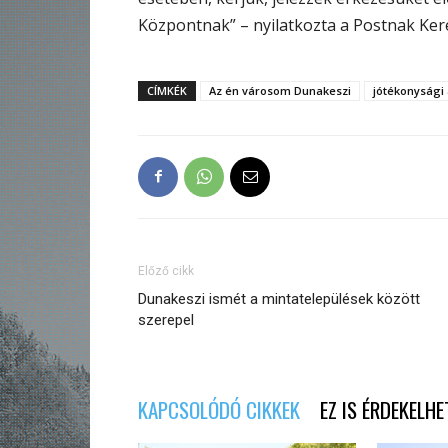
Központnak” – nyilatkozta a Postnak Ker
CÍMKÉK
Az én városom Dunakeszi
jótékonysági
Előző cikk
Dunakeszi ismét a mintatelepülések között
szerepel
KAPCSOLÓDÓ CIKKEK
EZ IS ÉRDEKELHE