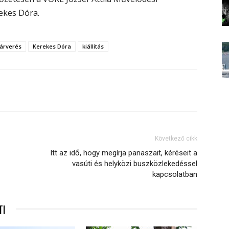
ekes Dóra.
 árverés
Kerekes Dóra
kiállítás
Következő cikk
Itt az idő, hogy megírja panaszait, kéréseit a
vasúti és helyközi buszközlekedéssel
kapcsolatban
TI