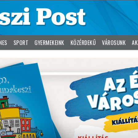
NES
SPORT
GYERMEKEINK
KÖZÉRDEKŰ
VÁROSUNK
AK