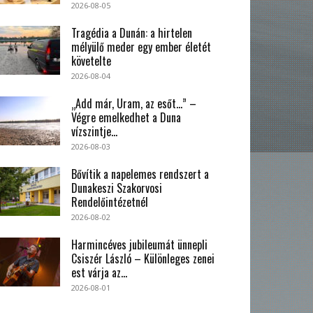
2026-08-05
Tragédia a Dunán: a hirtelen
mélyülő meder egy ember életét
követelte
2026-08-04
„Add már, Uram, az esőt…” –
Végre emelkedhet a Duna
vízszintje...
2026-08-03
Bővítik a napelemes rendszert a
Dunakeszi Szakorvosi
Rendelőintézetnél
2026-08-02
Harmincéves jubileumát ünnepli
Csiszér László – Különleges zenei
est várja az...
2026-08-01