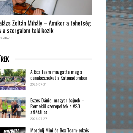
alázs Zoltán Mihály – Amikor a tehetség
s a szorgalom találkozik
26-06-18
ÍREK
A Box Team mozgatta meg a
dunakeszieket a Katonadombon
2026-07-31
Eszes Dániel magyar bajnok –
Remekül szerepeltek a VSD
atlétái az...
2026-07-27
Mozdulj Mini és Box Team-edzés