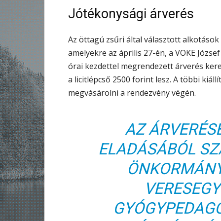
Jótékonysági árverés
Az öttagú zsűri által választott alkotáso
amelyekre az április 27-én, a VOKE Józse
órai kezdettel megrendezett árverés keret
a licitlépcső 2500 forint lesz. A többi kiá
megvásárolni a rendezvény végén.
AZ ÁRVERÉS
ELADÁSÁBÓL SZ
ÖNKORMÁNYZ
VERESEGY
GYÓGYPEDAGÓ