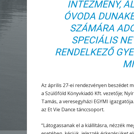
INTÉZMÉNY, Á
ÓVODA DUNAKE
SZÁMÁRA ADO
SPECIÁLIS NE
RENDELKEZŐ GY
MI
Az április 27-ei rendezvényen beszédet 
a Szülőföld Könyvkiadó Kft. vezetője; Nyí
Tamás, a veresegyházi EGYMI igazgatója.
az Et Vie Dance tánccsoport.
“Látogassanak el a kiállításra, nézzék m
esetében, kérjük, jelezzék érkezésüket e