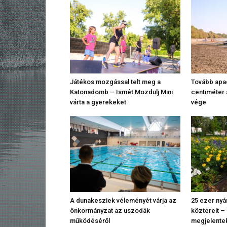
Játékos mozgással telt meg a
Tovább apad
Katonadomb – Ismét Mozdulj Mini
centiméter 
várta a gyerekeket
vége
A dunakesziek véleményét várja az
25 ezer nyár
önkormányzat az uszodák
köztereit – 
működéséről
megjelente