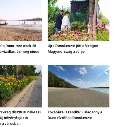
 a Duna: már csak 26
Újra Dunakeszin járt a Virágos
a vízállás, és még nincs
Magyarország zsűrije
i virág díszíti Dunakeszi
Továbbra is rendkívül alacsony a
Új növényfajok is
Duna vízállása Dunakeszin
k a városban