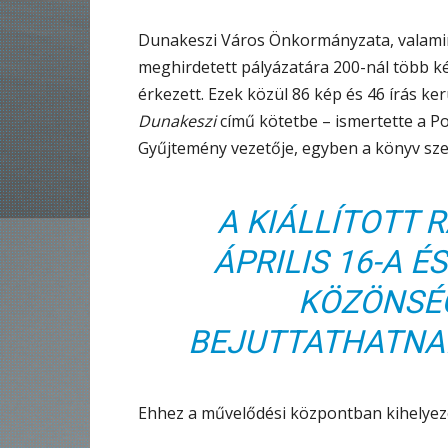
Dunakeszi Város Önkormányzata, valamin
meghirdetett pályázatára 200-nál több k
érkezett. Ezek közül 86 kép és 46 írás ke
Dunakeszi
című kötetbe – ismertette a Po
Gyűjtemény vezetője, egyben a könyv sze
A KIÁLLÍTOTT 
ÁPRILIS 16-A ÉS
KÖZÖNSÉ
BEJUTTATHATNAK
Ehhez a művelődési központban kihelyeze