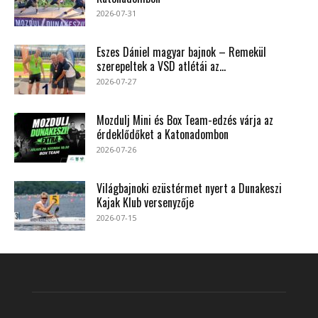
2026-07-31
Eszes Dániel magyar bajnok – Remekül
szerepeltek a VSD atlétái az...
2026-07-27
Mozdulj Mini és Box Team-edzés várja az
érdeklődőket a Katonadombon
2026-07-26
Világbajnoki ezüstérmet nyert a Dunakeszi
Kajak Klub versenyzője
2026-07-15