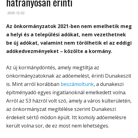
hátrányosan érinti
2020-12-02
Az önkormányzatok 2021-ben nem emelhetik meg
a helyi és a települési adókat, nem vezethetnek
be új adókat, valamint nem törölhetik el az eddigi
adókedvezményeket – közölte a kormány.
Az új kormánydöntés, amely megtiltja az
önkormányzatoknak az adóemelést, érinti Dunakeszit
is. Mint arról korábban
beszámoltunk
, a dunakeszi
építményadó egyes ingatlanoknál emelkedett volna.
Arról az 53 házról volt szó, amely a város külterületén,
az önkormányzat megítélése szerint Dunakeszi
érdekeit sértő módon épült. Itt komoly adóemelésre
került volna sor, de ez most nem lehetséges.