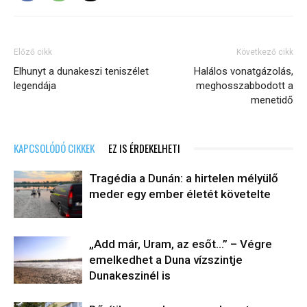
Előző cikk
Következő cikk
Elhunyt a dunakeszi teniszélet
Halálos vonatgázolás,
legendája
meghosszabbodott a
menetidő
KAPCSOLÓDÓ CIKKEK
EZ IS ÉRDEKELHETI
Tragédia a Dunán: a hirtelen mélyülő
meder egy ember életét követelte
„Add már, Uram, az esőt…” – Végre
emelkedhet a Duna vízszintje
Dunakeszinél is